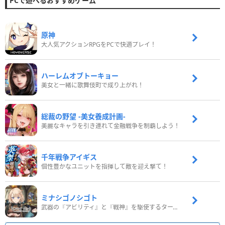
PCで遊べるおすすめゲーム
原神
大人気アクションRPGをPCで快適プレイ！
ハーレムオブトーキョー
美女と一緒に歌舞伎町で成り上がれ！
総裁の野望 -美女養成計画-
美麗なキャラを引き連れて金融戦争を制覇しよう！
千年戦争アイギス
個性豊かなユニットを指揮して敵を迎え撃て！
ミナシゴノシゴト
武器の『アビリティ』と『戦神』を駆使するターン制コマンドバトルRPG！