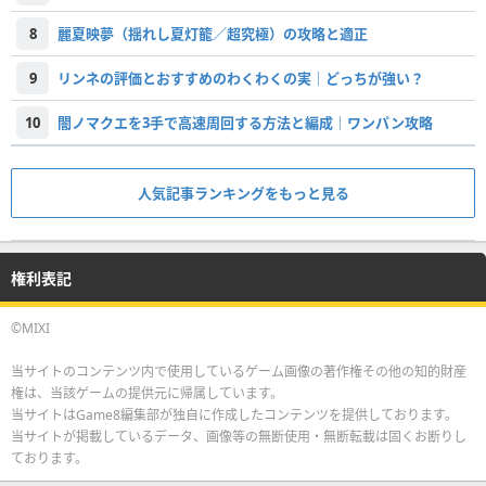
8
麗夏映夢（揺れし夏灯籠／超究極）の攻略と適正
9
リンネの評価とおすすめのわくわくの実｜どっちが強い？
10
闇ノマクエを3手で高速周回する方法と編成｜ワンパン攻略
人気記事ランキングをもっと見る
権利表記
©MIXI
当サイトのコンテンツ内で使用しているゲーム画像の著作権その他の知的財産
権は、当該ゲームの提供元に帰属しています。
当サイトはGame8編集部が独自に作成したコンテンツを提供しております。
当サイトが掲載しているデータ、画像等の無断使用・無断転載は固くお断りし
ております。