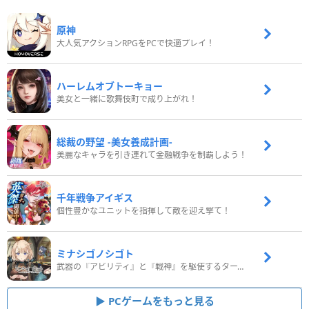
原神
大人気アクションRPGをPCで快適プレイ！
ハーレムオブトーキョー
美女と一緒に歌舞伎町で成り上がれ！
総裁の野望 -美女養成計画-
美麗なキャラを引き連れて金融戦争を制覇しよう！
千年戦争アイギス
個性豊かなユニットを指揮して敵を迎え撃て！
ミナシゴノシゴト
武器の『アビリティ』と『戦神』を駆使するターン制コマンドバトルRPG！
PCゲームをもっと見る