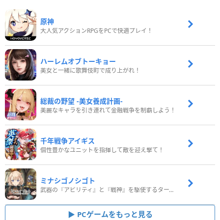
原神
大人気アクションRPGをPCで快適プレイ！
ハーレムオブトーキョー
美女と一緒に歌舞伎町で成り上がれ！
総裁の野望 -美女養成計画-
美麗なキャラを引き連れて金融戦争を制覇しよう！
千年戦争アイギス
個性豊かなユニットを指揮して敵を迎え撃て！
ミナシゴノシゴト
武器の『アビリティ』と『戦神』を駆使するターン制コマンドバトルRPG！
PCゲームをもっと見る