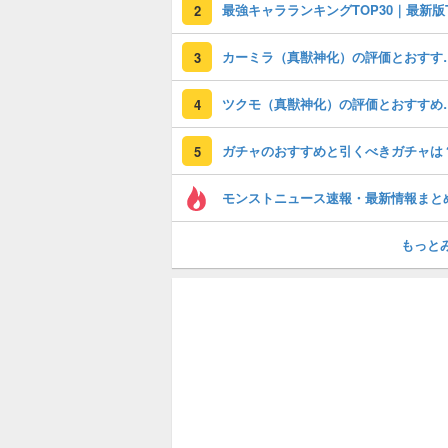
2
カーミラ（真獣神化
3
ツクモ（真獣神化）
4
ガチャのおすすめと引くべきガチャは
5
モンストニュース速報・最新情報まと
もっと