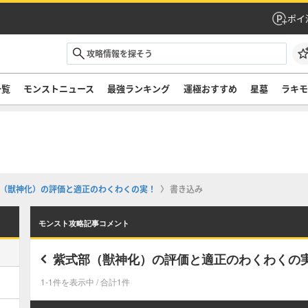
ポイ
一覧
モンストニュース
最強ランキング
運極おすすめ
星墓
ラキ
（獣神化）の評価と適正のわくわくの実！
書き込み
モンスト攻略記事コメント
紫式部（獣神化）の評価と適正のわくわくの
1-1件を表示中 / 合計1件