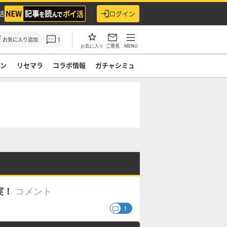
活
ログイン
1
お気に入り追加
ご意見
MENU
お気に入り
モン
リセマラ
コラボ情報
ガチャシミュ
コメント
実！
1