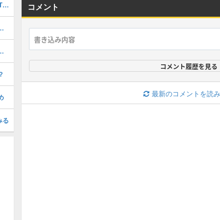
最強キャラランキングTOP30｜最新版Tier
コメント
）の評価とおすすめのわくわくの実
の評価とおすすめのわくわくの実
コメント履歴を見る
？
最新のコメントを読
め
みる