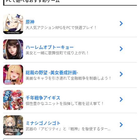
PCで遊べるおすすめゲーム
原神
大人気アクションRPGをPCで快適プレイ！
ハーレムオブトーキョー
美女と一緒に歌舞伎町で成り上がれ！
総裁の野望 -美女養成計画-
美麗なキャラを引き連れて金融戦争を制覇しよう！
千年戦争アイギス
個性豊かなユニットを指揮して敵を迎え撃て！
ミナシゴノシゴト
武器の『アビリティ』と『戦神』を駆使するターン制コマンドバトルRPG！