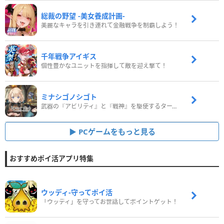
総裁の野望 -美女養成計画-
美麗なキャラを引き連れて金融戦争を制覇しよう！
千年戦争アイギス
個性豊かなユニットを指揮して敵を迎え撃て！
ミナシゴノシゴト
武器の『アビリティ』と『戦神』を駆使するターン制コマンドバトルRPG！
PCゲームをもっと見る
おすすめポイ活アプリ特集
ウッディ‐守ってポイ活
「ウッディ」を守ってお世話してポイントゲット！