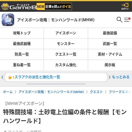
アイスボーン攻略｜モンハンワールド(MHW)
攻略トップ
アイスボーン
最強装備
最強武器種
モンスター
武器一覧
防具一覧
クエスト一覧
素材・アイテム
重ね着一覧
カスタム強化
掲示板
スラアクの派生と強化先一覧
もっとみる
臨界ブラ
1
2
ホーム
アイスボーン攻略｜モンハンワールド(MHW)
クエスト
フリークエスト
【MHWアイスボーン】
特殊闘技場：土砂竜上位編の条件と報酬【モン
ハンワールド】