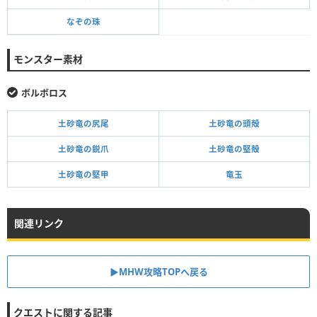
なぞの珠
モンスター素材
ボルボロス
土砂竜の尻尾
土砂竜の頭殻
土砂竜の鋭爪
土砂竜の堅殻
土砂竜の堅甲
竜玉
関連リンク
▶MHW攻略TOPへ戻る
クエストに関する記事