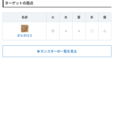
ターゲットの弱点
名前
火
水
雷
氷
龍
◎
×
×
◯
△
ボルボロス
▶︎モンスターの一覧を見る