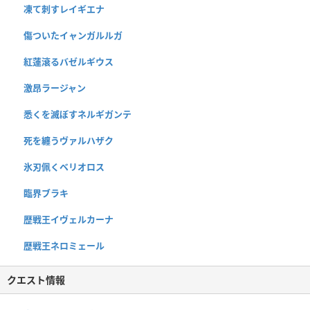
凍て刺すレイギエナ
傷ついたイャンガルルガ
紅蓮滾るバゼルギウス
激昂ラージャン
悉くを滅ぼすネルギガンテ
死を纏うヴァルハザク
氷刃佩くベリオロス
臨界ブラキ
歴戦王イヴェルカーナ
歴戦王ネロミェール
クエスト情報