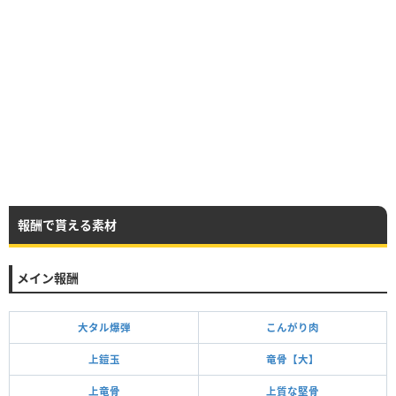
報酬で貰える素材
メイン報酬
大タル爆弾
こんがり肉
上鎧玉
竜骨【大】
上竜骨
上質な堅骨