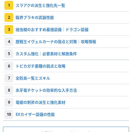
1
スラアクの派生と強化先一覧
2
臨界ブラキの武器性能
3
操虫棍のおすすめ最強装備｜ドラゴン装備
4
歴戦王イヴェルカーナの弱点と対策｜攻略情報
5
カスタム強化｜必要素材と解放条件
6
トビカガチ亜種の弱点と攻略
7
全防具一覧とスキル
8
氷牙竜チケットの効率的な入手方法
9
竜姫の剣斧の派生と強化素材
10
EXカイザー装備の性能