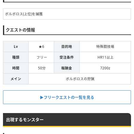
ボルボロス(上位)を捕獲
クエストの情報
Lv
★6
目的地
特殊闘技場
種類
フリー
受注条件
HR11以上
時間
50分
報酬金
7200z
メイン
ボルボロスの狩猟
▶︎フリークエストの一覧を見る
出現するモンスター