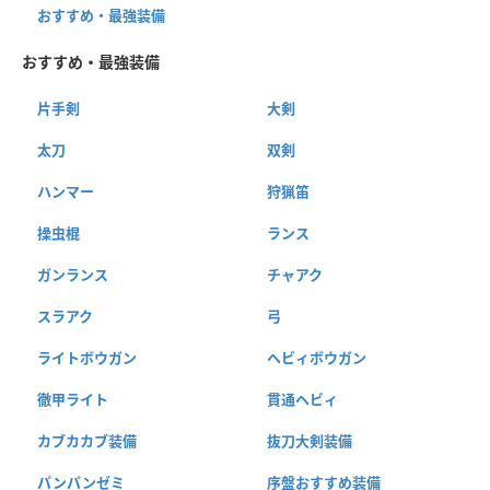
おすすめ・最強装備
おすすめ・最強装備
片手剣
大剣
太刀
双剣
ハンマー
狩猟笛
操虫棍
ランス
ガンランス
チャアク
スラアク
弓
ライトボウガン
ヘビィボウガン
徹甲ライト
貫通ヘビィ
カブカカブ装備
抜刀大剣装備
パンパンゼミ
序盤おすすめ装備