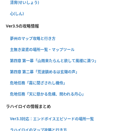
清宵(せいしょう)
心(しん)
Ver3.5の攻略情報
夢州のマップ攻略と行き方
主無き梁鳶の場所一覧・マップツール
第四章 第一幕「山雨来たらんと欲して風楼に満つ」
第四章 第二幕「荒波鎮めるは玄翎の声」
危地任務「霧に閉ざされし機伶」
危地任務「天に懸かる危構、問われる丹心」
ラハイロイの情報まとめ
Ver3.3対応：エンドボイスエピソードの場所一覧
ラハイロイのマップ攻略と行き方