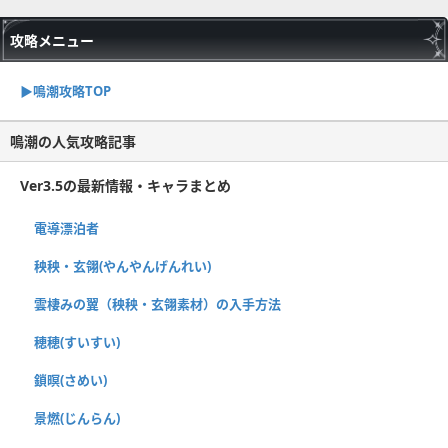
攻略メニュー
▶︎鳴潮攻略TOP
鳴潮の人気攻略記事
Ver3.5の最新情報・キャラまとめ
電導漂泊者
秧秧・玄翎(やんやんげんれい)
雲棲みの翼（秧秧・玄翎素材）の入手方法
穂穂(すいすい)
鎖暝(さめい)
景燃(じんらん)