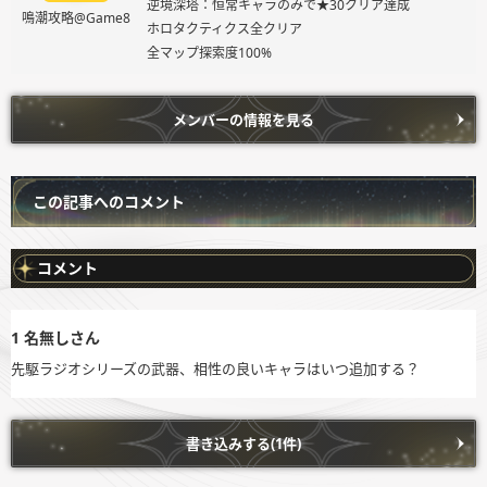
逆境深塔：恒常キャラのみで★30クリア達成
鳴潮攻略@Game8
ホロタクティクス全クリア
全マップ探索度100%
メンバーの情報を見る
この記事へのコメント
コメント
1
名無しさん
先駆ラジオシリーズの武器、相性の良いキャラはいつ追加する？
書き込みする(1件)