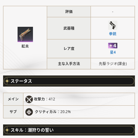
評価
-
武器種
拳銃
紅炎
レア度
星4
主な入手方法
先駆ラジオ(課金)
ステータス
攻撃力
：412
メイン
クリティカル
：20.2%
サブ
スキル：潮狩りの誓い