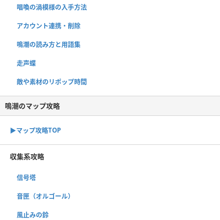
唱喚の渦模様の入手方法
アカウント連携・削除
鳴潮の読み方と用語集
走声蝶
敵や素材のリポップ時間
鳴潮のマップ攻略
▶︎マップ攻略TOP
収集系攻略
信号塔
音匣（オルゴール）
風止みの鈴