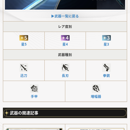
▶︎武器一覧に戻る
レア度別
星5
星4
星3
武器種別
迅刀
長刃
拳銃
手甲
増幅器
武器の関連記事