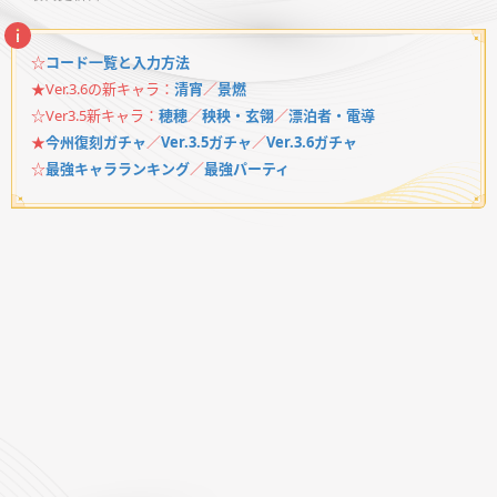
☆
コード一覧と入力方法
★Ver.3.6の新キャラ：
清宵
／
景燃
☆Ver3.5新キャラ：
穂穂
／
秧秧・玄翎
／
漂泊者・電導
★
今州復刻ガチャ
／
Ver.3.5ガチャ
／
Ver.3.6ガチャ
☆
最強キャラランキング
／
最強パーティ