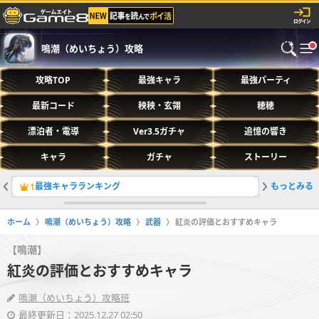
鳴潮（めいちょう）攻略
攻略TOP
最強キャラ
最強パーティ
最新コード
秧秧・玄翎
穂穂
漂泊者・電導
Ver3.5ガチャ
追憶の響き
キャラ
ガチャ
ストーリー
最強キャラランキング
もっとみる
1
2
ホーム
鳴潮（めいちょう）攻略
武器
紅炎の評価とおすすめキャラ
【鳴潮】
紅炎の評価とおすすめキャラ
鳴潮（めいちょう）攻略班
最終更新日：2025.12.27 02:50