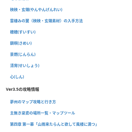
秧秧・玄翎(やんやんげんれい)
雲棲みの翼（秧秧・玄翎素材）の入手方法
穂穂(すいすい)
鎖暝(さめい)
景燃(じんらん)
清宵(せいしょう)
心(しん)
Ver3.5の攻略情報
夢州のマップ攻略と行き方
主無き梁鳶の場所一覧・マップツール
第四章 第一幕「山雨来たらんと欲して風楼に満つ」