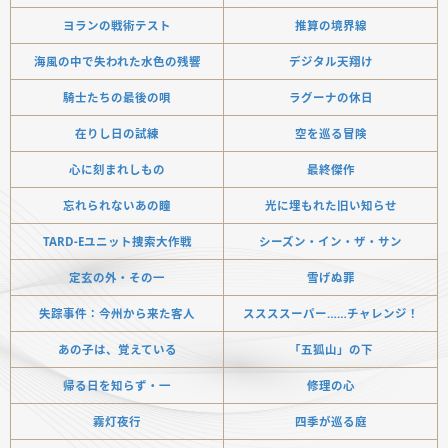
ヨランの戦術テスト
推算の境界線
海風の中で失われた水色の残響
デジタル天翔け
騎士たちの最後の唄
ラグーナの休日
在りし日の試練
空を巡る冒険
心に刻まれしもの
最終傑作
忘れられないあの瞳
光に埋もれた旧い知らせ
TARD-Eユニット捜索大作戦
シーズン・イン・ザ・サン
定玄の外・その一
雪げぬ罪
失踪事件：今州から来た客人
ススススーパー……チャレンジ！
あの子は、覚えている
「五狐山」の下
帰る日を知らず・一
修理の心
霧灯夜行
四季が巡る庭