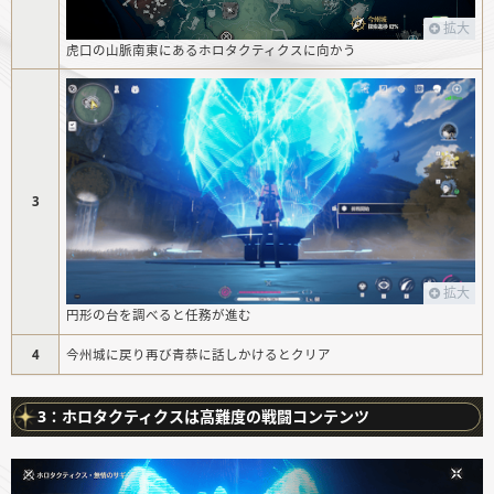
拡大
虎口の山脈南東にあるホロタクティクスに向かう
3
拡大
円形の台を調べると任務が進む
4
今州城に戻り再び青恭に話しかけるとクリア
3：ホロタクティクスは高難度の戦闘コンテンツ