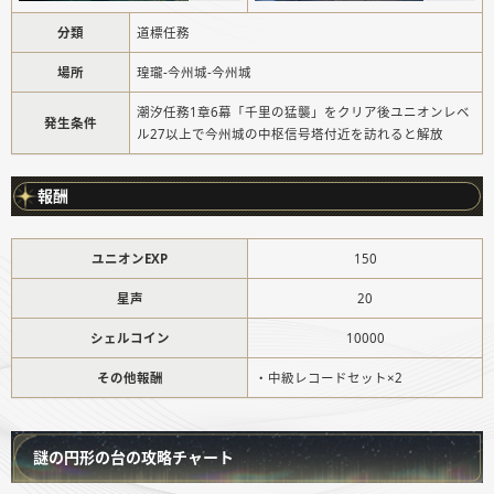
分類
道標任務
場所
瑝瓏-今州城-今州城
潮汐任務1章6幕「千里の猛襲」をクリア後ユニオンレベ
発生条件
ル27以上で今州城の中枢信号塔付近を訪れると解放
報酬
ユニオンEXP
150
星声
20
シェルコイン
10000
その他報酬
・中級レコードセット×2
謎の円形の台の攻略チャート