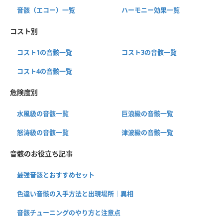
音骸（エコー）一覧
ハーモニー効果一覧
コスト別
コスト1の音骸一覧
コスト3の音骸一覧
コスト4の音骸一覧
危険度別
水風級の音骸一覧
巨浪級の音骸一覧
怒涛級の音骸一覧
津波級の音骸一覧
音骸のお役立ち記事
最強音骸とおすすめセット
色違い音骸の入手方法と出現場所｜異相
音骸チューニングのやり方と注意点