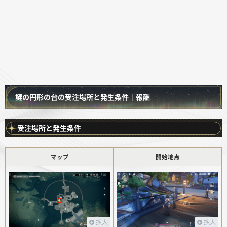
謎の円形の台の受注場所と発生条件｜報酬
受注場所と発生条件
マップ
開始地点
拡大
拡大