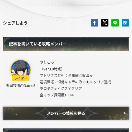
シェアしよう
記事を書いている攻略メンバー
やりこみ
（Ver3.0時点）
マトリクス兵列：全報酬回収済み
ライター
逆境深塔：恒常キャラのみで★30クリア達成
鳴潮攻略@Game8
ホロタクティクス全クリア
全マップ探索度100%
メンバーの情報を見る