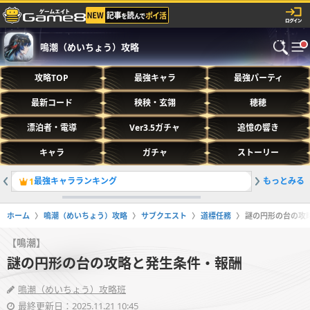
鳴潮（めいちょう）攻略
攻略TOP
最強キャラ
最強パーティ
最新コード
秧秧・玄翎
穂穂
漂泊者・電導
Ver3.5ガチャ
追憶の響き
キャラ
ガチャ
ストーリー
最強キャラランキング
もっとみる
キャラ一
1
2
ホーム
鳴潮（めいちょう）攻略
サブクエスト
道標任務
謎の円形の台の攻
【鳴潮】
謎の円形の台の攻略と発生条件・報酬
鳴潮（めいちょう）攻略班
最終更新日：2025.11.21 10:45