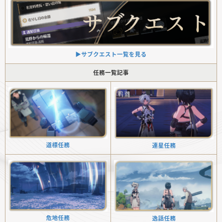
▶︎サブクエスト一覧を見る
任務一覧記事
道標任務
連星任務
危地任務
逸話任務