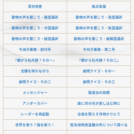
清刃侠客
拠点急襲
動物の声を聞こう・猫語通訳
動物の声を聞こう・兎語通訳
動物の声を聞こう・犬語通訳
動物の声を聞こう・魚語通訳
動物の声を聞こう・蛙語通訳
動物の声を聞こう・蜥蜴語通訳
今洲万華鏡・創刊号
今州万華鏡・第二号
「棚から牡丹餅？その一」
「棚から牡丹餅？その二」
戈鐸を待ちながら
曲問クイズ・その一
曲問クイズ・その二
曲問クイズ・その三
メッセンジャー
猿退治の依頼
アンダーカバー
森に月の光が差し込む時に
レーダーを再起動
古榕を照らす月明かりにて
世界を救う？猫を救う！
駐屯地物資盗難の件について調べる