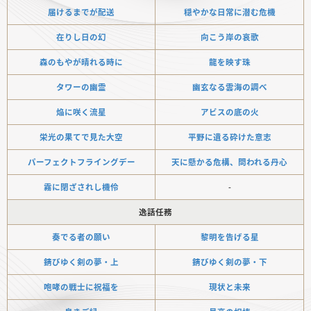
届けるまでが配送
穏やかな日常に潜む危機
在りし日の幻
向こう岸の哀歌
森のもやが晴れる時に
龍を映す珠
タワーの幽霊
幽玄なる雲海の調べ
焔に咲く流星
アビスの底の火
栄光の果てで見た大空
平野に遺る砕けた意志
パーフェクトフライングデー
天に懸かる危構、問われる丹心
霧に閉ざされし機伶
-
逸話任務
奏でる者の願い
黎明を告げる星
錆びゆく剣の夢・上
錆びゆく剣の夢・下
咆哮の戦士に祝福を
現状と未来