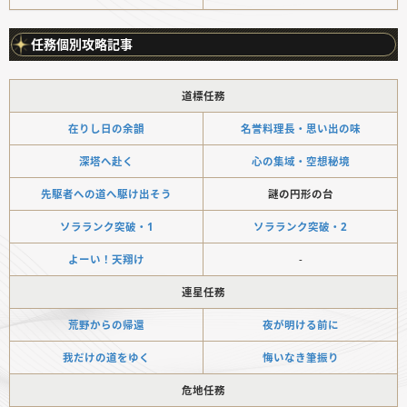
任務個別攻略記事
道標任務
在りし日の余韻
名誉料理長・思い出の味
深塔へ赴く
心の集域・空想秘境
先駆者への道へ駆け出そう
謎の円形の台
ソラランク突破・1
ソラランク突破・2
よーい！天翔け
-
連星任務
荒野からの帰還
夜が明ける前に
我だけの道をゆく
悔いなき筆振り
危地任務