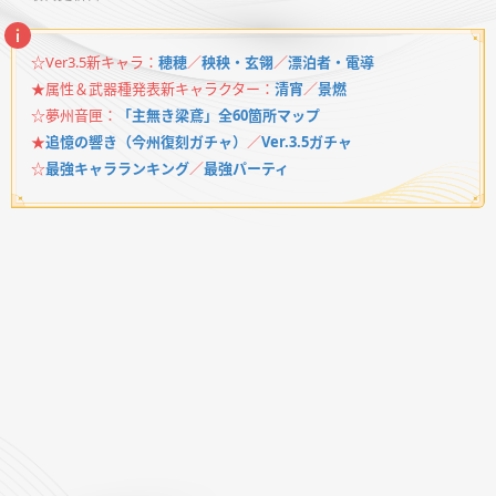
☆Ver3.5新キャラ：
穂穂
／
秧秧・玄翎
／
漂泊者・電導
★属性＆武器種発表新キャラクター：
清宵
／
景燃
☆夢州音匣：
「主無き梁鳶」全60箇所マップ
★
追憶の響き（今州復刻ガチャ）
／
Ver.3.5ガチャ
☆
最強キャラランキング
／
最強パーティ