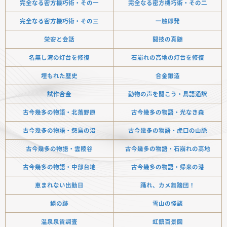
完全なる密方機巧術・その一
完全なる密方機巧術・その二
完全なる密方機巧術・その三
一触即発
栄安と会話
闘技の真髄
名無し湾の灯台を修復
石崩れの高地の灯台を修復
埋もれた歴史
合金鍛造
試作合金
動物の声を聞こう・鳥語通訳
古今幾多の物語・北落野原
古今幾多の物語・光なき森
古今幾多の物語・怨鳥の沼
古今幾多の物語・虎口の山脈
古今幾多の物語・雲陵谷
古今幾多の物語・石崩れの高地
古今幾多の物語・中部台地
古今幾多の物語・帰来の港
恵まれない出勤日
踊れ、カメ舞踏団！
鱗の跡
雪山の怪談
温泉泉質調査
虹鎮百景図