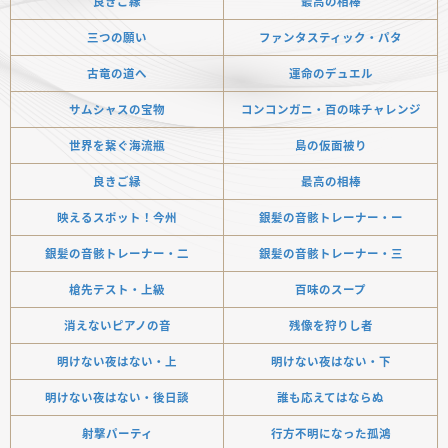
良きご縁
最高の相棒
三つの願い
ファンタスティック・パタ
古竜の道へ
運命のデュエル
サムシャスの宝物
コンコンガニ・百の味チャレンジ
世界を繋ぐ海流瓶
島の仮面被り
良きご縁
最高の相棒
映えるスポット！今州
銀髪の音骸トレーナー・ー
銀髪の音骸トレーナー・二
銀髪の音骸トレーナー・三
槍先テスト・上級
百味のスープ
消えないピアノの音
残像を狩りし者
明けない夜はない・上
明けない夜はない・下
明けない夜はない・後日談
誰も応えてはならぬ
射撃パーティ
行方不明になった孤鴻