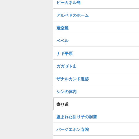
ビーカネル島
アルベドのホーム
飛空艇
ベベル
ナギ平原
ガガゼト山
ザナルカンド遺跡
シンの体内
寄り道
盗まれた祈り子の洞窟
バージエボン寺院