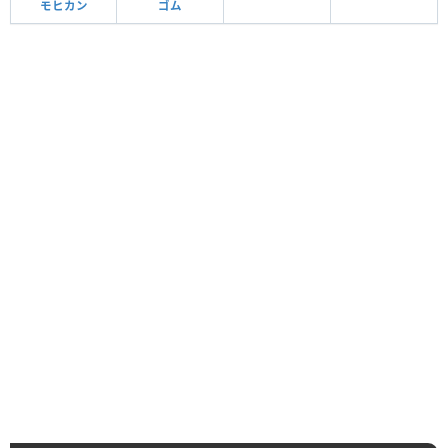
モヒカン
ゴム