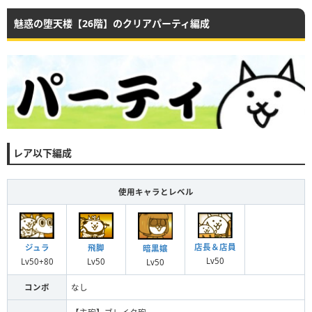
魅惑の堕天楼【26階】のクリアパーティ編成
レア以下編成
使用キャラとレベル
店長＆店員
ジュラ
飛脚
暗黒嬢
Lv50
Lv50+80
Lv50
Lv50
コンボ
なし