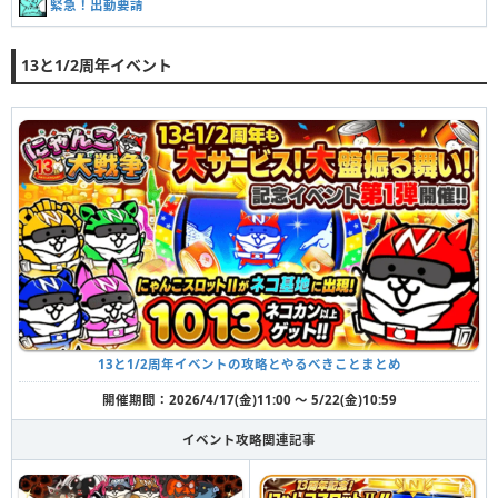
緊急！出動要請
13と1/2周年イベント
13と1/2周年イベントの攻略とやるべきことまとめ
開催期間：2026/4/17(金)11:00 〜 5/22(金)10:59
イベント攻略関連記事