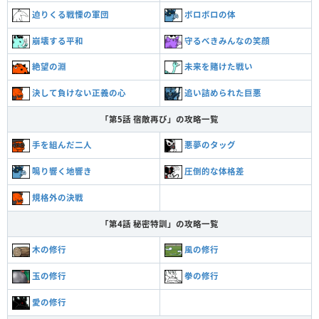
迫りくる戦慄の軍団
ボロボロの体
崩壊する平和
守るべきみんなの笑顔
絶望の淵
未来を賭けた戦い
決して負けない正義の心
追い詰められた巨悪
「第5話 宿敵再び」の攻略一覧
手を組んだ二人
悪夢のタッグ
鳴り響く地響き
圧倒的な体格差
規格外の決戦
「第4話 秘密特訓」の攻略一覧
木の修行
風の修行
玉の修行
拳の修行
愛の修行