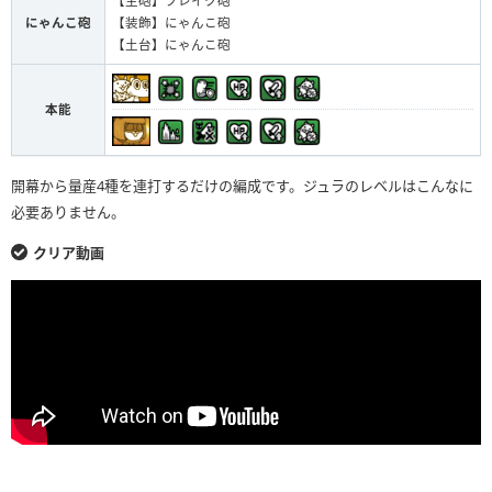
【主砲】ブレイク砲
にゃんこ砲
【装飾】にゃんこ砲
【土台】にゃんこ砲
本能
開幕から量産4種を連打するだけの編成です。ジュラのレベルはこんなに
必要ありません。
クリア動画