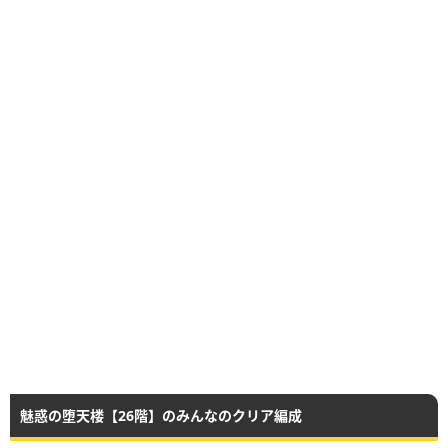
魅惑の堕天楼【26階】のみんなのクリア編成