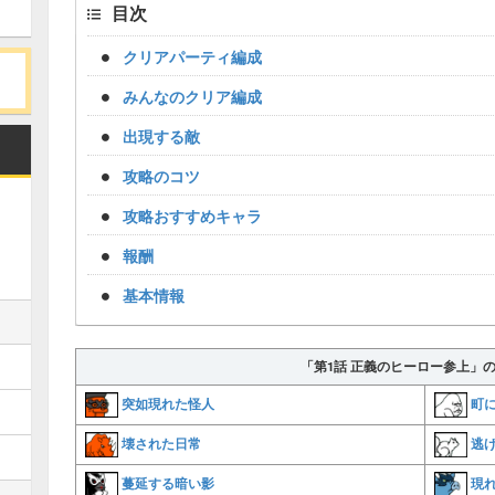
目次
クリアパーティ編成
みんなのクリア編成
出現する敵
攻略のコツ
攻略おすすめキャラ
報酬
基本情報
「第1話 正義のヒーロー参上」
突如現れた怪人
町
壊された日常
逃
蔓延する暗い影
現