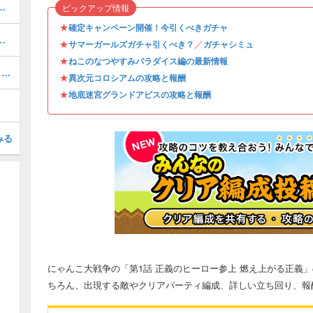
とスケジュール｜今引くべきガチャ
ピックアップ情報
★
確定キャンペーン開催！今引くべきガチャ
ネル降臨の攻略とクリア編成
★
／
サマーガールズガチャ引くべき？
ガチャシミュ
★
ねこのなつやすみパラダイス編の最新情報
超拳獣ブンナグリオス大降臨【百獣王1】の攻略とクリア編成
★
異次元コロシアムの攻略と報酬
★
地底迷宮グランドアビスの攻略と報酬
みる
にゃんこ大戦争の「第1話 正義のヒーロー参上 燃え上がる正義
ちろん、出現する敵やクリアパーティ編成、詳しい立ち回り、報