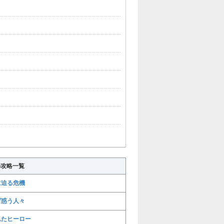
の攻略一覧
に迫る危機
げ惑う人々
れたヒーロー