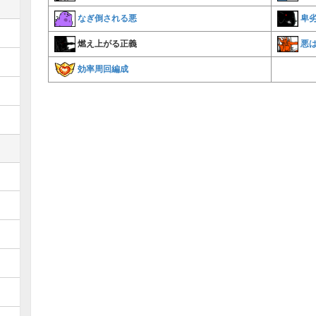
なぎ倒される悪
卑
悪
燃え上がる正義
効率周回編成