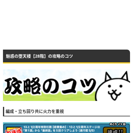
魅惑の堕天楼【28階】の攻略のコツ
編成・立ち回り共に火力を重視