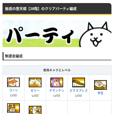
魅惑の堕天楼【28階】のクリアパーティ編成
無課金編成
使用キャラとレベル
コーン
ゼリー
エクスプレス
クマンケン
学生
Lv50
Lv50
Lv50
Lv50