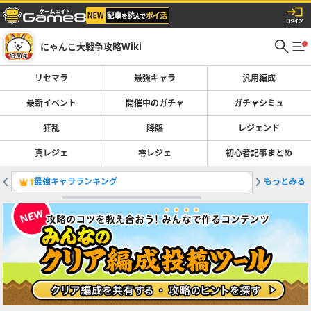
にゃんこ大戦争攻略Wiki
リセマラ
最強キャラ
汎用編成
最新イベント
開催中のガチャ
ガチャシミュ
狂乱
降臨
レジェンド
真レジェ
零レジェ
初心者記事まとめ
最強キャラランキング
もっとみる
1
2