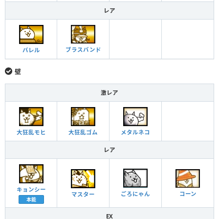
レア
ブラスバンド
バレル
壁
激レア
大狂乱モヒ
大狂乱ゴム
メタルネコ
レア
キョンシー
コーン
ごろにゃん
マスター
本能
EX