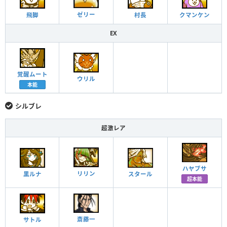
ゼリー
村長
クマンケン
飛脚
EX
覚醒ムート
ウリル
本能
シルブレ
超激レア
ハヤブサ
リリン
黒ルナ
スタール
超本能
斎藤一
サトル