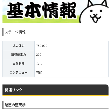
ステージ情報
城の体力
750,000
消費統率力
200
出撃制限
なし
コンテニュー
可能
関連リンク
魅惑の堕天楼