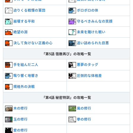
迫りくる戦慄の軍団
ボロボロの体
崩壊する平和
守るべきみんなの笑顔
絶望の淵
未来を賭けた戦い
決して負けない正義の心
追い詰められた巨悪
「第5話 宿敵再び」の攻略一覧
手を組んだ二人
悪夢のタッグ
鳴り響く地響き
圧倒的な体格差
規格外の決戦
「第4話 秘密特訓」の攻略一覧
木の修行
風の修行
玉の修行
拳の修行
愛の修行