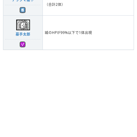
（合計2体）
城のHPが99%以下で1体出現
墓手太郎