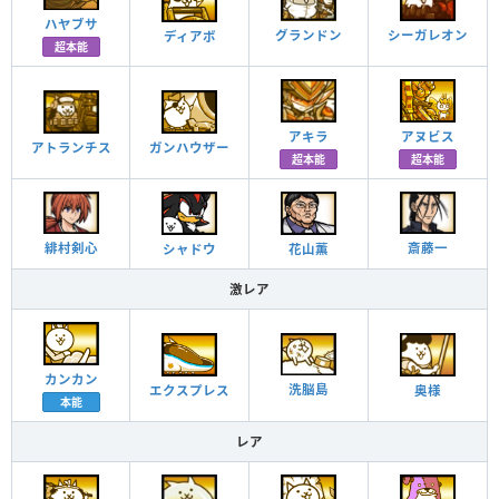
ハヤブサ
シーガレオン
グランドン
ディアボ
超本能
アヌビス
アキラ
ガンハウザー
アトランチス
超本能
超本能
斎藤一
緋村剣心
シャドウ
花山薫
激レア
カンカン
洗脳島
奥様
エクスプレス
本能
レア