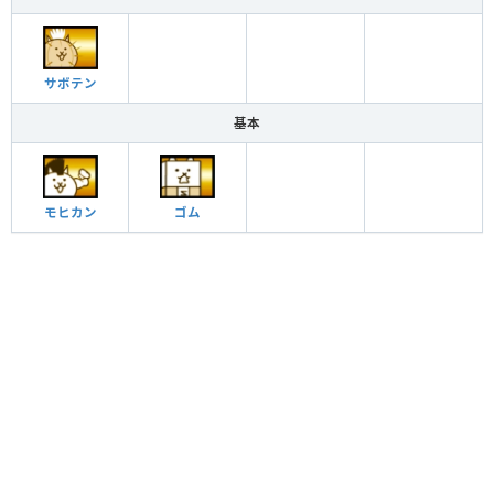
サボテン
基本
モヒカン
ゴム