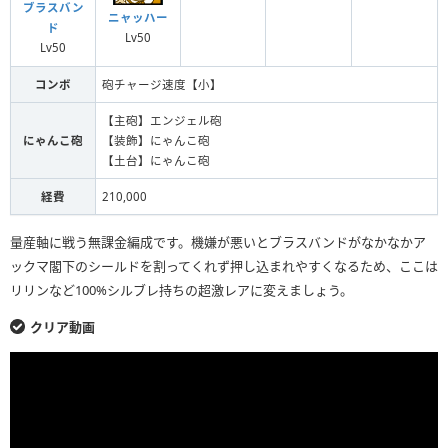
ブラスバン
ニャッハー
ド
Lv50
Lv50
コンボ
砲チャージ速度【小】
【主砲】エンジェル砲
にゃんこ砲
【装飾】にゃんこ砲
【土台】にゃんこ砲
経費
210,000
量産軸に戦う無課金編成です。機嫌が悪いとブラスバンドがなかなかア
ックマ閣下のシールドを割ってくれず押し込まれやすくなるため、ここは
リリンなど100%シルブレ持ちの超激レアに変えましょう。
クリア動画