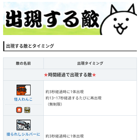
出現する敵とタイミング
敵の名前
出現タイミング
★
時間経過で出現する敵
★
約3秒経過時に1体出現
約13~17秒経過するたびに再出現
怪人わんこ
（無制限）
操られしシルバーに
約3秒経過時に1体出現