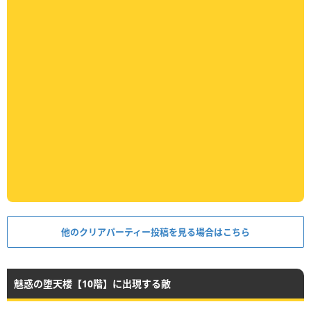
他のクリアパーティー投稿を見る場合はこちら
魅惑の堕天楼【10階】に出現する敵