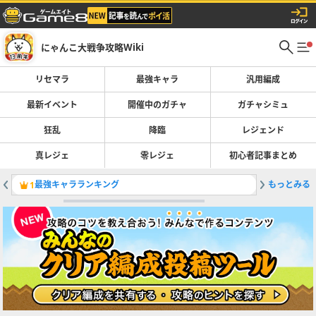
にゃんこ大戦争攻略Wiki
リセマラ
最強キャラ
汎用編成
最新イベント
開催中のガチャ
ガチャシミュ
狂乱
降臨
レジェンド
真レジェ
零レジェ
初心者記事まとめ
最強キャラランキング
もっとみる
レジェン
1
2