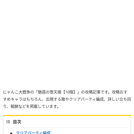
にゃんこ大戦争の「魅惑の堕天楼【10階】」の攻略記事です。攻略おす
すめキャラはもちろん、出現する敵やクリアパーティ編成、詳しい立ち回
り、報酬などを掲載しています。
目次
クリアパーティ編成