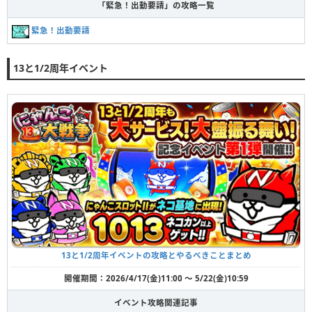
「緊急！出動要請」の攻略一覧
緊急！出動要請
13と1/2周年イベント
13と1/2周年イベントの攻略とやるべきことまとめ
開催期間：2026/4/17(金)11:00 〜 5/22(金)10:59
イベント攻略関連記事