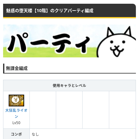
魅惑の堕天楼【10階】のクリアパーティ編成
無課金編成
使用キャラとレベル
大狂乱ライオ
ン
Lv50
コンボ
なし