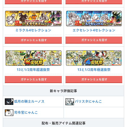
エクセレント4セレクション
ミラクル4セレクション
13と1/2周年超選抜祭
13と1/2周年極選抜祭
新キャラ評価記事
弧月の騎士ルーノス
バリスタにゃんこ
司令官にゃんこ
配布・販売アイテム関連記事