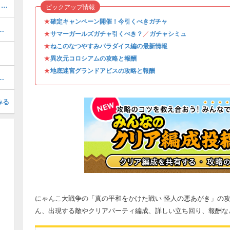
超拳獣ブンナグリオス大降臨【百獣王1】の攻略とクリア編成
ピックアップ情報
★
確定キャンペーン開催！今引くべきガチャ
とスケジュール｜今引くべきガチャ
★
／
サマーガールズガチャ引くべき？
ガチャシミュ
★
ねこのなつやすみパラダイス編の最新情報
★
異次元コロシアムの攻略と報酬
★
地底迷宮グランドアビスの攻略と報酬
ム降臨の攻略とおすすめキャラ
みる
にゃんこ大戦争の「真の平和をかけた戦い 怪人の悪あがき」の
ん、出現する敵やクリアパーティ編成、詳しい立ち回り、報酬な