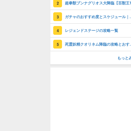
2
ガチャのおすすめ度
3
レジェンドステージの攻略一覧
4
死霊妖精クオリネ
5
もっと