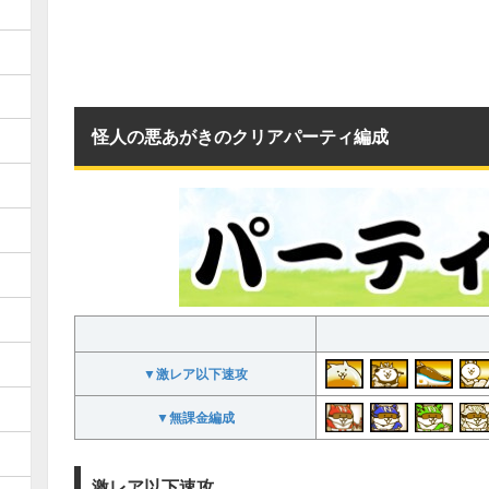
怪人の悪あがきのクリアパーティ編成
▼激レア以下速攻
▼無課金編成
激レア以下速攻