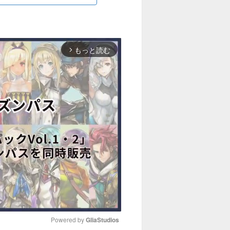
もっと読む
arrow_forward_ios
Powered by 
GliaStudios