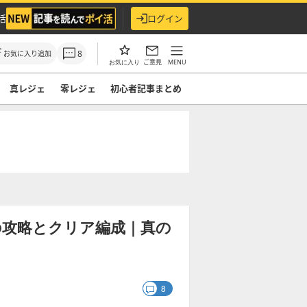
活
ログイン
8
お気に入り追加
ご意見
MENU
お気に入り
真レジェ
零レジェ
初心者記事まとめ
の攻略とクリア編成｜真の
8