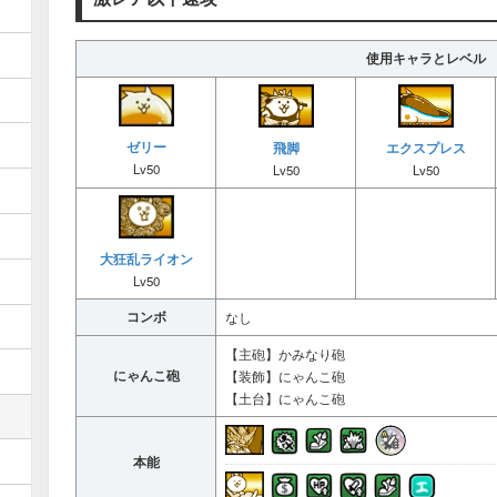
使用キャラとレベル
ゼリー
エクスプレス
飛脚
Lv50
Lv50
Lv50
大狂乱ライオン
Lv50
コンボ
なし
【主砲】かみなり砲
にゃんこ砲
【装飾】にゃんこ砲
【土台】にゃんこ砲
本能