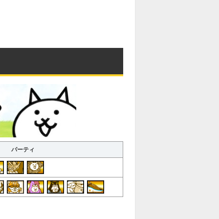
M
u
t
e
パーティ