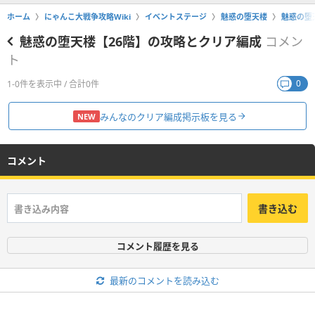
ホーム
にゃんこ大戦争攻略Wiki
イベントステージ
魅惑の堕天楼
魅惑の堕
魅惑の堕天楼【26階】の攻略とクリア編成
コメン
ト
0
1-0件を表示中 / 合計0件
みんなのクリア編成掲示板を見る
NEW
コメント
書き込む
コメント履歴を見る
最新のコメントを読み込む