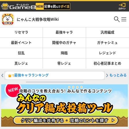
にゃんこ大戦争攻略Wiki
リセマラ
最強キャラ
汎用編成
最新イベント
開催中のガチャ
ガチャシミュ
狂乱
降臨
レジェンド
真レジェ
零レジェ
初心者記事まとめ
最強キャラランキング
もっとみる
1
2