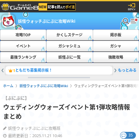
妖怪ウォッチぷにぷに攻略Wiki
攻略TOP
かくしステージ
掲示板
イベント
ガシャシミュ
ガシャ
最強ランキング
妖怪ぷに一覧
強敵攻略
ともだち募集掲示板！
もっとみる
おたすけ
1
2
ホーム
妖怪ウォッチぷにぷに攻略Wiki
ウェディングウォーズイベント第1弾攻略
【ぷにぷに】
ウェディングウォーズイベント第1弾攻略情報
まとめ
妖怪ウォッチぷにぷに攻略班
35
最終更新日：2025.11.21 10:46