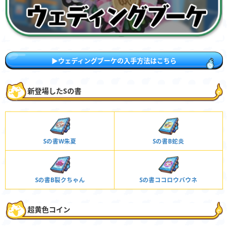
▶︎ウェディングブーケの入手方法はこちら
新登場したSの書
Sの書W朱夏
Sの書B蛇炎
Sの書B裂クちゃん
Sの書ココロウバウネ
超黄色コイン