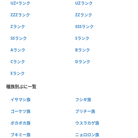
UZ+ランク
UZランク
ZZZランク
ZZランク
Zランク
SSSランク
SSランク
Sランク
Aランク
Bランク
Cランク
Dランク
Eランク
種族別ぷに一覧
イサマシ族
フシギ族
ゴーケツ族
プリチー族
ポカポカ族
ウスラカゲ族
ブキミー族
ニョロロン族