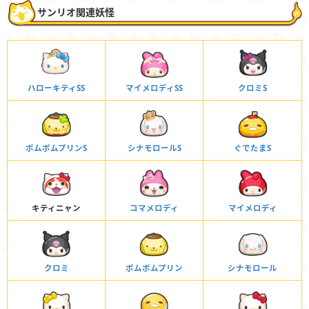
サンリオ関連妖怪
ハローキティSS
マイメロディSS
クロミS
ポムポムプリンS
シナモロールS
ぐでたまS
キティニャン
コマメロディ
マイメロディ
クロミ
ポムポムプリン
シナモロール