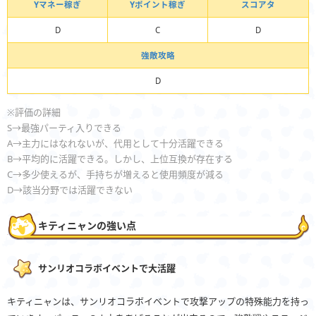
Yマネー稼ぎ
Yポイント稼ぎ
スコアタ
D
C
D
強敵攻略
D
※評価の詳細
S→最強パーティ入りできる
A→主力にはなれないが、代用として十分活躍できる
B→平均的に活躍できる。しかし、上位互換が存在する
C→多少使えるが、手持ちが増えると使用頻度が減る
D→該当分野では活躍できない
キティニャンの強い点
サンリオコラボイベントで大活躍
キティニャンは、サンリオコラボイベントで攻撃アップの特殊能力を持っ