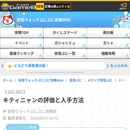
妖怪ウォッチぷにぷに攻略Wiki
攻略TOP
かくしステージ
掲示板
イベント
ガシャシミュ
ガシャ
最強ランキング
妖怪ぷに一覧
強敵攻略
ともだち募集掲示板！
もっとみる
おたすけ
1
2
ホーム
妖怪ウォッチぷにぷに攻略Wiki
妖怪ぷに
Aランク妖怪ぷに
キティ
【ぷにぷに】
キティニャンの評価と入手方法
妖怪ウォッチぷにぷに攻略班
最終更新日：2026.08.01 02:12
ピックアップ情報