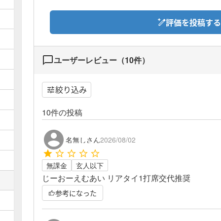
評価を投稿する
ユーザーレビュー（
10
件）
絞り込み
10
件の投稿
名無しさん
2026/08/02
無課金
玄人以下
じーおーえむあい リアタイ1打席交代推奨
参考になった