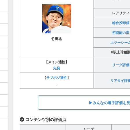
レアリティ
総合投球値
初期能力型
竹田祐
上ツーシー
B以上球種
【メイン適性】
リーグ評価
先発
サブポジ適性
【
】
リアタイ評
-
▶︎みんなの選手評価を
コンテンツ別の評価点
リーグ