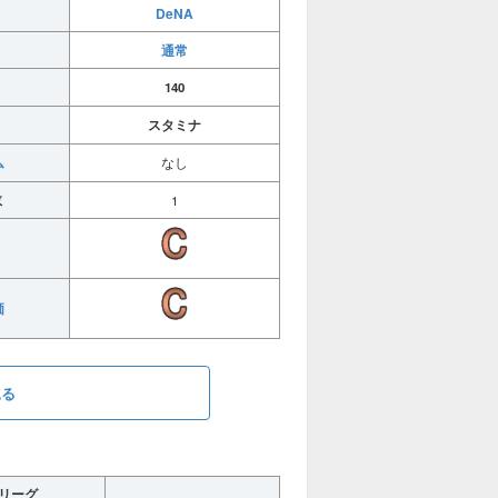
DeNA
通常
140
スタミナ
ム
なし
数
1
価
見る
リーグ