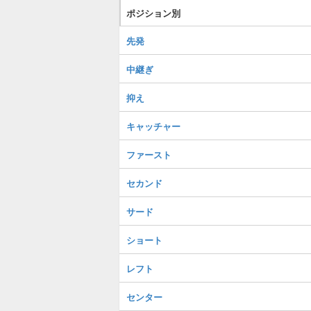
ポジション別
先発
中継ぎ
抑え
キャッチャー
ファースト
セカンド
サード
ショート
レフト
センター