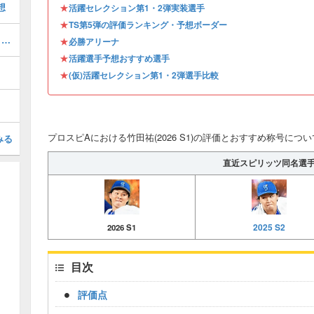
想
★
活躍セレクション第1・2弾実装選手
★
TS第5弾の評価ランキング・予想ボーダー
セレクション第1弾当たりランキング・能力評価
★
必勝アリーナ
★
活躍選手予想おすすめ選手
★
(仮)活躍セレクション第1・2弾選手比較
プロスピAにおける竹田祐(2026 S1)の評価とおすすめ称号につ
みる
直近スピリッツ同名選
2025 S2
2026 S1
目次
評価点