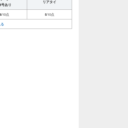
リアタイ
称号あり
6
/10点
5
/10点
見る