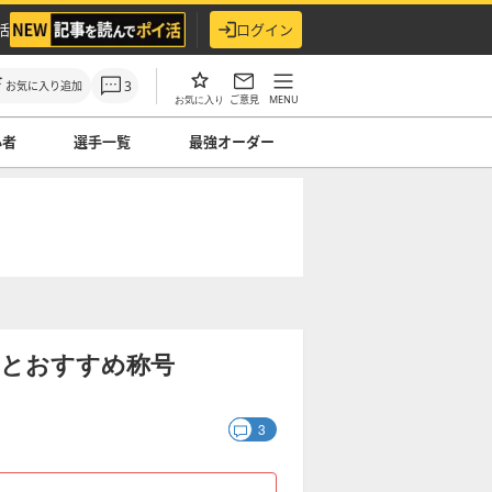
活
ログイン
3
お気に入り追加
ご意見
MENU
お気に入り
心者
選手一覧
最強オーダー
評価とおすすめ称号
3