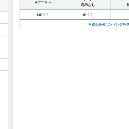
ステータス
称号なし
5.5
/10点
5
/10点
▶︎総合最強ランキングを