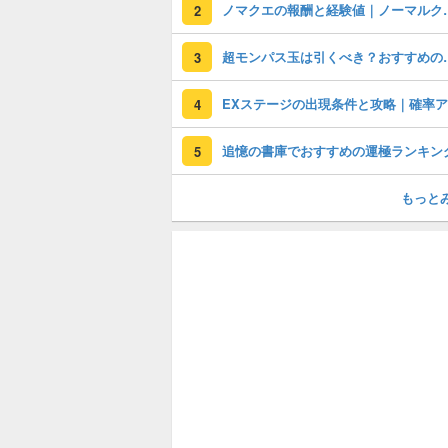
ノマクエの報酬
2
超モンパス玉は引く
3
4
追憶の書庫でおすすめの運極ランキン
5
もっと