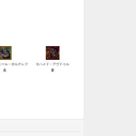
エール・ポルナレフ
モハメド・アヴドゥル
A
B