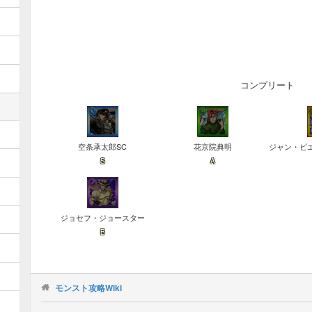
コンプリート
空条承太郎SC
花京院典明
ジャン・ピ
S
A
ジョセフ・ジョースター
B
モンスト攻略Wiki