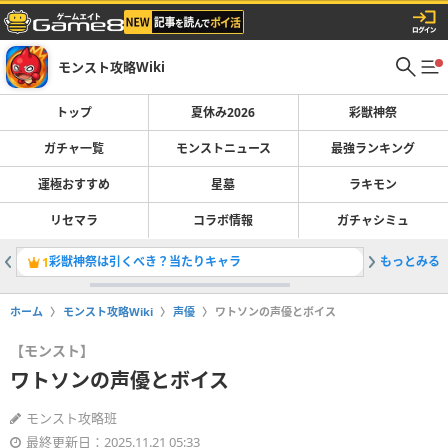
モンスト攻略Wiki
トップ
夏休み2026
彩獣神祭
ガチャ一覧
モンストニュース
最強ランキング
運極おすすめ
星墓
ラキモン
リセマラ
コラボ情報
ガチャシミュ
彩獣神祭は引くべき？当たりキャラ
もっとみる
最強キャラ
1
2
ホーム
モンスト攻略Wiki
声優
ワトソンの声優とボイス
【モンスト】
ワトソンの声優とボイス
モンスト攻略班
最終更新日：2025.11.21 05:33