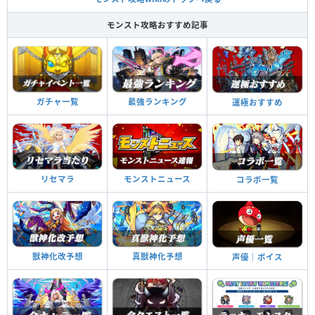
モンスト攻略おすすめ記事
ガチャ一覧
最強ランキング
運極おすすめ
リセマラ
モンストニュース
コラボ一覧
獣神化改予想
真獣神化予想
声優｜ボイス