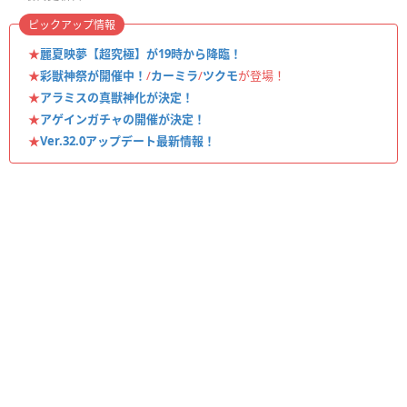
ピックアップ情報
★
麗夏映夢【超究極】が19時から降臨！
★
彩獣神祭が開催中！
/
カーミラ
/
ツクモ
が登場！
★
アラミスの真獣神化が決定！
★
アゲインガチャの開催が決定！
★
Ver.32.0アップデート最新情報！