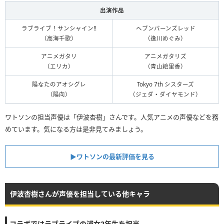
出演作品
ラブライブ！サンシャイン!!
ヘブンバーンズレッド
（高海千歌）
（逢川めぐみ）
アニメガタリ
アニメガタリズ
（エリカ）
（青山絵里香）
陽なたのアオシグレ
Tokyo 7th シスターズ
（陽向）
（ジェダ・ダイヤモンド）
ワトソンの担当声優は「伊波杏樹」さんです。人気アニメの声優などを務
めています。気になる方は是非見てみましょう。
▶ワトソンの最新評価を見る
伊波杏樹さんが声優を担当している他キャラ
コラボではラブライブの浦女2年生を担当