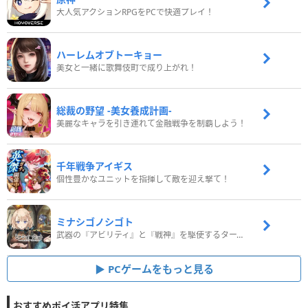
大人気アクションRPGをPCで快適プレイ！
ハーレムオブトーキョー
美女と一緒に歌舞伎町で成り上がれ！
総裁の野望 -美女養成計画-
美麗なキャラを引き連れて金融戦争を制覇しよう！
千年戦争アイギス
個性豊かなユニットを指揮して敵を迎え撃て！
ミナシゴノシゴト
武器の『アビリティ』と『戦神』を駆使するターン制コマンドバトルRPG！
PCゲームをもっと見る
おすすめポイ活アプリ特集