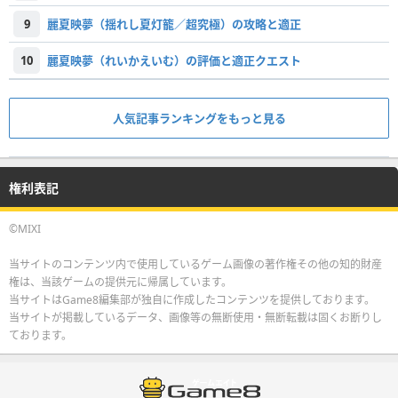
9
麗夏映夢（揺れし夏灯籠／超究極）の攻略と適正
10
麗夏映夢（れいかえいむ）の評価と適正クエスト
人気記事ランキングをもっと見る
権利表記
©MIXI
当サイトのコンテンツ内で使用しているゲーム画像の著作権その他の知的財産
権は、当該ゲームの提供元に帰属しています。
当サイトはGame8編集部が独自に作成したコンテンツを提供しております。
当サイトが掲載しているデータ、画像等の無断使用・無断転載は固くお断りし
ております。