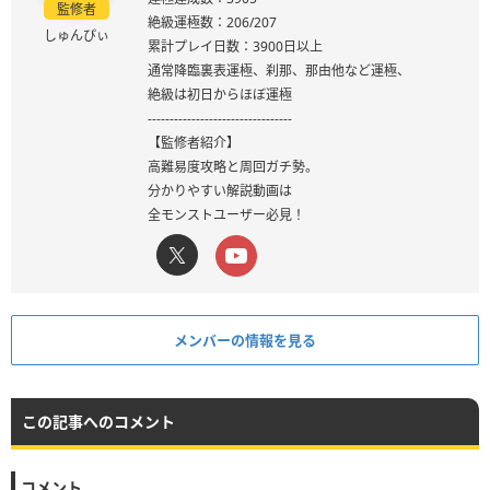
監修者
絶級運極数：206/207
しゅんぴぃ
累計プレイ日数：3900日以上
通常降臨裏表運極、刹那、那由他など運極、
絶級は初日からほぼ運極
---------------------------------
【監修者紹介】
高難易度攻略と周回ガチ勢。
分かりやすい解説動画は
全モンストユーザー必見！
メンバーの情報を見る
この記事へのコメント
コメント