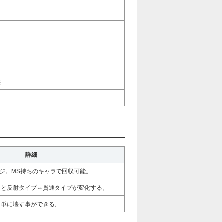
族
詳細
ダメージ。MS持ちのキャラで回収可能。
むと反射タイプ⇔貫通タイプが変化する。
簡単に壊す事ができる。