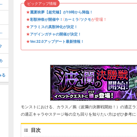
の評価とおすすめのわくわくの実
ピックアップ情報
★
麗夏映夢【超究極】が19時から降臨！
★
/
/
が登場！
彩獣神祭が開催中！
カーミラ
ツクモ
★
アラミスの真獣神化が決定！
）の評価とおすすめのわくわくの実
★
アゲインガチャの開催が決定！
★
Ver.32.0アップデート最新情報！
？
め
みる
モンストにおける、カラス／鴉（波瀾の決勝戦開始！）の適正ラ
の適正キャラやステージ毎の立ち回りを知りたい方はぜひ参考に
目次