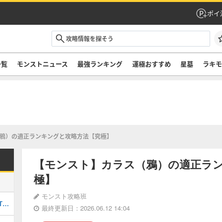
ポイ
一覧
モンストニュース
最強ランキング
運極おすすめ
星墓
ラキ
鴉）の適正ランキングと攻略方法【究極】
【モンスト】カラス（鴉）の適正ラ
極】
モンスト攻略班
最強キャラランキングTOP30｜最新版Tier
最終更新日：2026.06.12 14:04