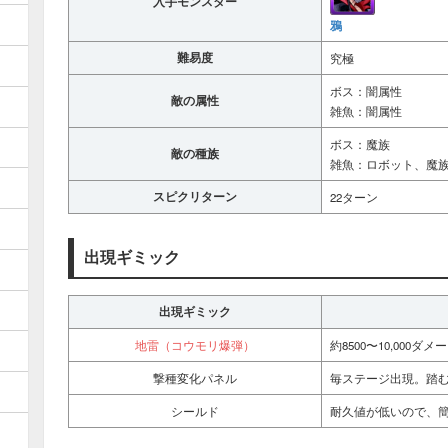
入手モンスター
鴉
難易度
究極
ボス：闇属性
敵の属性
雑魚：闇属性
ボス：魔族
敵の種族
雑魚：ロボット、魔
スピクリターン
22ターン
出現ギミック
出現ギミック
地雷（コウモリ爆弾）
約8500〜10,000
撃種変化パネル
毎ステージ出現。踏
シールド
耐久値が低いので、