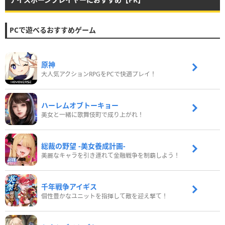
PCで遊べるおすすめゲーム
原神
大人気アクションRPGをPCで快適プレイ！
ハーレムオブトーキョー
美女と一緒に歌舞伎町で成り上がれ！
総裁の野望 -美女養成計画-
美麗なキャラを引き連れて金融戦争を制覇しよう！
千年戦争アイギス
個性豊かなユニットを指揮して敵を迎え撃て！