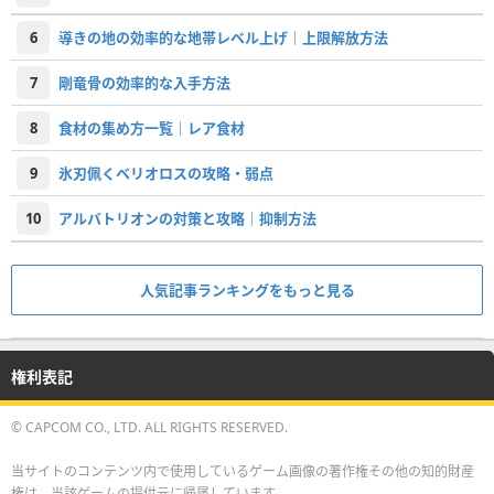
6
導きの地の効率的な地帯レベル上げ｜上限解放方法
7
剛竜骨の効率的な入手方法
8
食材の集め方一覧｜レア食材
9
氷刃佩くベリオロスの攻略・弱点
10
アルバトリオンの対策と攻略｜抑制方法
人気記事ランキングをもっと見る
権利表記
© CAPCOM CO., LTD. ALL RIGHTS RESERVED.
当サイトのコンテンツ内で使用しているゲーム画像の著作権その他の知的財産
権は、当該ゲームの提供元に帰属しています。