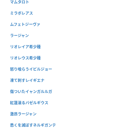
マムタロト
ミラボレアス
ムフェトジーヴァ
ラージャン
リオレイア希少種
リオレウス希少種
怒り喰らうイビルジョー
凍て刺すレイギエナ
傷ついたイャンガルルガ
紅蓮滾るバゼルギウス
激昂ラージャン
悉くを滅ぼすネルギガンテ