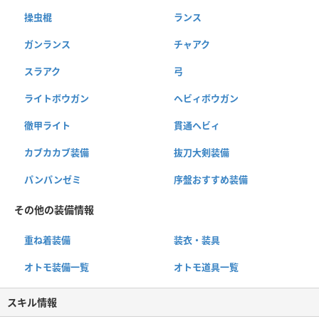
操虫棍
ランス
ガンランス
チャアク
スラアク
弓
ライトボウガン
ヘビィボウガン
徹甲ライト
貫通ヘビィ
カブカカブ装備
抜刀大剣装備
パンパンゼミ
序盤おすすめ装備
その他の装備情報
重ね着装備
装衣・装具
オトモ装備一覧
オトモ道具一覧
スキル情報