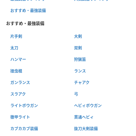
おすすめ・最強装備
おすすめ・最強装備
片手剣
大剣
太刀
双剣
ハンマー
狩猟笛
操虫棍
ランス
ガンランス
チャアク
スラアク
弓
ライトボウガン
ヘビィボウガン
徹甲ライト
貫通ヘビィ
カブカカブ装備
抜刀大剣装備