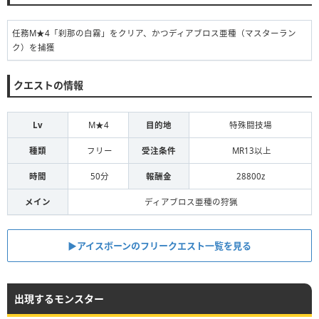
任務M★4「刹那の白霧」をクリア、かつディアブロス亜種（マスターラン
ク）を捕獲
クエストの情報
Lv
M★4
目的地
特殊闘技場
種類
フリー
受注条件
MR13以上
時間
50分
報酬金
28800z
メイン
ディアブロス亜種の狩猟
▶アイスボーンのフリークエスト一覧を見る
出現するモンスター