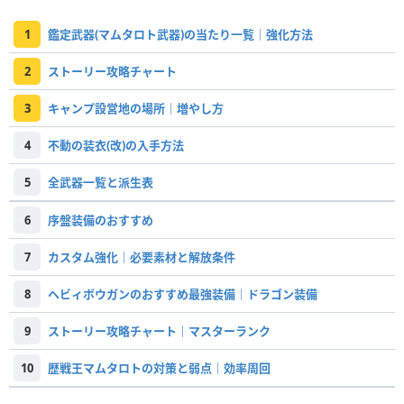
1
鑑定武器(マムタロト武器)の当たり一覧｜強化方法
2
ストーリー攻略チャート
3
キャンプ設営地の場所｜増やし方
4
不動の装衣(改)の入手方法
5
全武器一覧と派生表
6
序盤装備のおすすめ
7
カスタム強化｜必要素材と解放条件
8
ヘビィボウガンのおすすめ最強装備｜ドラゴン装備
9
ストーリー攻略チャート｜マスターランク
10
歴戦王マムタロトの対策と弱点｜効率周回