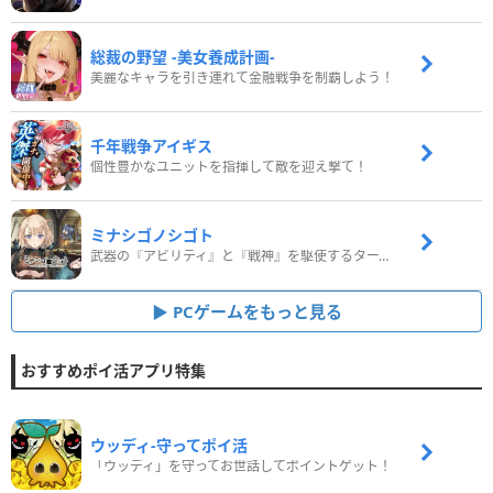
総裁の野望 -美女養成計画-
美麗なキャラを引き連れて金融戦争を制覇しよう！
千年戦争アイギス
個性豊かなユニットを指揮して敵を迎え撃て！
ミナシゴノシゴト
武器の『アビリティ』と『戦神』を駆使するターン制コマンドバトルRPG！
PCゲームをもっと見る
おすすめポイ活アプリ特集
ウッディ‐守ってポイ活
「ウッディ」を守ってお世話してポイントゲット！