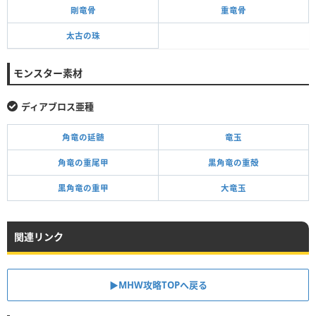
剛竜骨
重竜骨
太古の珠
モンスター素材
ディアブロス亜種
角竜の延髄
竜玉
角竜の重尾甲
黒角竜の重殻
黒角竜の重甲
大竜玉
関連リンク
▶MHW攻略TOPへ戻る