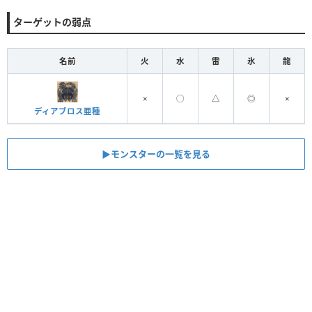
ターゲットの弱点
名前
火
水
雷
氷
龍
×
◯
△
◎
×
ディアブロス亜種
▶︎モンスターの一覧を見る