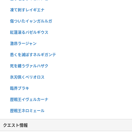
凍て刺すレイギエナ
傷ついたイャンガルルガ
紅蓮滾るバゼルギウス
激昂ラージャン
悉くを滅ぼすネルギガンテ
死を纏うヴァルハザク
氷刃佩くベリオロス
臨界ブラキ
歴戦王イヴェルカーナ
歴戦王ネロミェール
クエスト情報