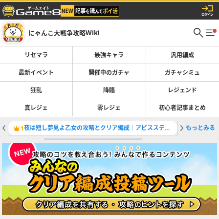
にゃんこ大戦争攻略Wiki
リセマラ
最強キャラ
汎用編成
最新イベント
開催中のガチャ
ガチャシミュ
狂乱
降臨
レジェンド
真レジェ
零レジェ
初心者記事まとめ
夜は短し夢見よ乙女の攻略とクリア編成｜アビスステージ対応
もっとみる
1
2