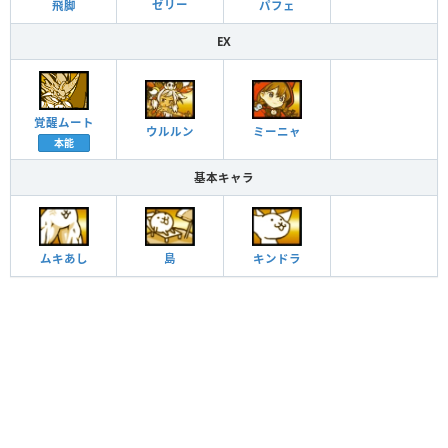
ゼリー
パフェ
飛脚
EX
覚醒ムート
ウルルン
ミーニャ
本能
基本キャラ
ムキあし
島
キンドラ