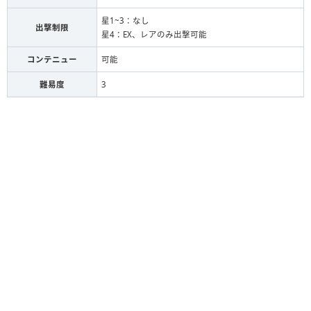
星1~3：なし
出撃制限
星4：EX、レアのみ出撃可能
コンテニュー
可能
難易度
3