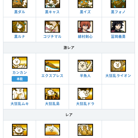
黒イズ
黒ダル
黒キャス
黒フォノ
緋村剣心
黒ルナ
冨岡義勇
コヅチマル
激レア
カンカン
エクスプレス
半魚人
大狂乱ライオン
本能
大狂乱ムキ
大狂乱島
大狂乱ドラ
レア