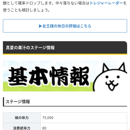
酬として確率ドロップします。中々落ちない場合は
トレジャーレーダー
を
使うことも検討しましょう。
▶︎女王様の休日の評価はこちら
真夏の果汁のステージ情報
ステージ情報
城の体力
75,000
消費統率力
80