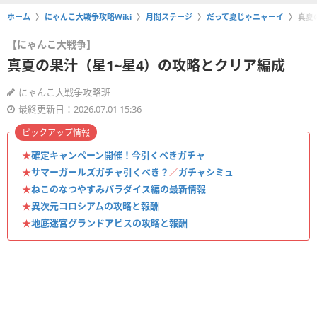
ホーム
にゃんこ大戦争攻略Wiki
月間ステージ
だって夏じゃニャーイ
真夏
【にゃんこ大戦争】
真夏の果汁（星1~星4）の攻略とクリア編成
にゃんこ大戦争攻略班
最終更新日：2026.07.01 15:36
ピックアップ情報
★
確定キャンペーン開催！今引くべきガチャ
★
サマーガールズガチャ引くべき？
／
ガチャシミュ
★
ねこのなつやすみパラダイス編の最新情報
★
異次元コロシアムの攻略と報酬
★
地底迷宮グランドアビスの攻略と報酬