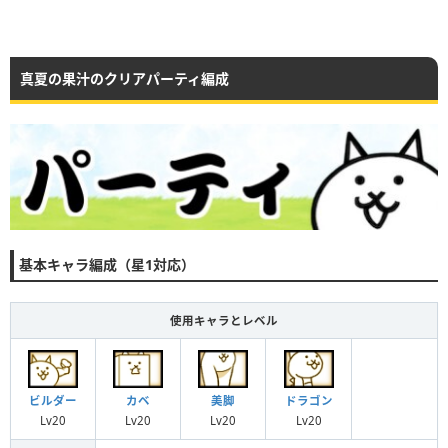
真夏の果汁のクリアパーティ編成
基本キャラ編成（星1対応）
使用キャラとレベル
ビルダー
カベ
美脚
ドラゴン
Lv20
Lv20
Lv20
Lv20