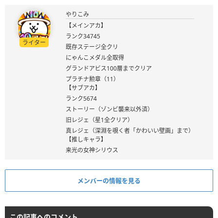
やりこみ
【メインアカ】
ランク34745
ライター
既存ステージ全クリ
にゃんこメダル全取得
グランドアビス100層までクリア
プラチナ勲章（11）
【サブアカ】
ランク5674
ストーリー（ゾンビ襲来以外済）
旧レジェ（星1全クリア）
真レジェ（深淵を覗く者「かわいい壁画」まで）
【推しキャラ】
来光の女神シリウス
メンバーの情報を見る
この記事へのコメント