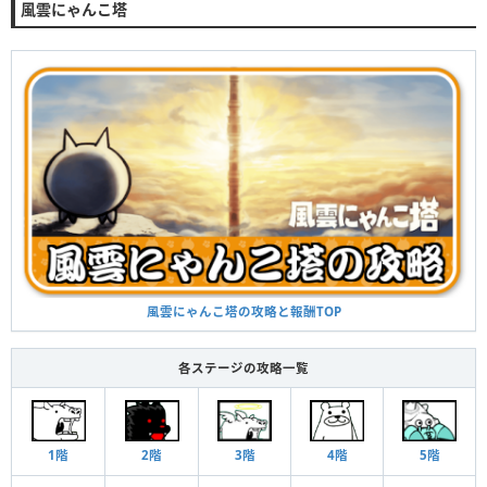
風雲にゃんこ塔
風雲にゃんこ塔の攻略と報酬TOP
各ステージの攻略一覧
1階
2階
4階
5階
3階