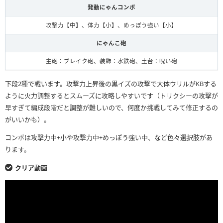
発動にゃんコンボ
攻撃力【中】、体力【小】、めっぽう強い【小】
にゃんこ砲
主砲：ブレイク砲、装飾：水鉄砲、土台：呪い砲
下段2種で戦います。攻撃力上昇後の黒イズの攻撃で大体ウリルがKBする
ように火力調整するとスムーズに攻略しやすいです（トリクシーの攻撃が
早すぎて編成段階だと調整が難しいので、何度か挑戦してみて修正するの
がいいかも）。
コンボは攻撃力中+小や攻撃力中+めっぽう強い中、など色々選択肢があ
ります。
クリア動画