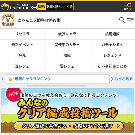
にゃんこ大戦争攻略Wiki
リセマラ
最強キャラ
汎用編成
最新イベント
開催中のガチャ
ガチャシミュ
狂乱
降臨
レジェンド
真レジェ
零レジェ
初心者記事まとめ
最強キャラランキング
もっとみる
大狂乱の
1
2