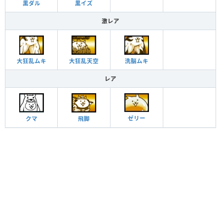
黒イズ
黒ダル
激レア
大狂乱ムキ
大狂乱天空
洗脳ムキ
レア
ゼリー
飛脚
クマ