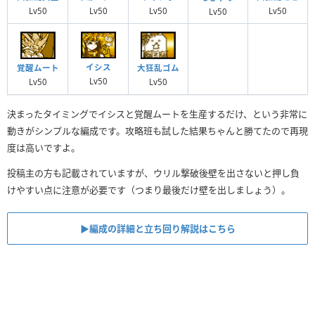
Lv50
Lv50
Lv50
Lv50
Lv50
イシス
覚醒ムート
大狂乱ゴム
Lv50
Lv50
Lv50
決まったタイミングでイシスと覚醒ムートを生産するだけ、という非常に
動きがシンプルな編成です。攻略班も試した結果ちゃんと勝てたので再現
度は高いですよ。
投稿主の方も記載されていますが、ウリル撃破後壁を出さないと押し負
けやすい点に注意が必要です（つまり最後だけ壁を出しましょう）。
▶︎編成の詳細と立ち回り解説はこちら