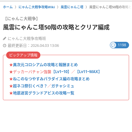
ホーム
にゃんこ大戦争攻略Wiki
風雲にゃんこ塔
風雲にゃんこ塔50階の攻略
【にゃんこ大戦争】
風雲にゃんこ塔50階の攻略とクリア編成
にゃんこ大戦争攻略班
1198
最終更新日：2026.04.03 13:06
ピックアップ情報
★
異次元コロシアムの攻略と報酬まとめ
★デッカーバチャン強襲
【Lv1~10】
／
【Lv11~MAX】
★
ねこのなつやすみパラダイス編の攻略まとめ
★
超ネコ祭引くべき？
／
ガチャシミュ
★
地底迷宮グランドアビスの攻略一覧