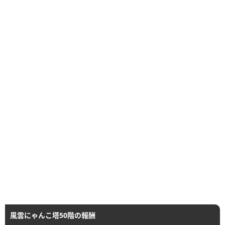
風雲にゃんこ塔50階の報酬