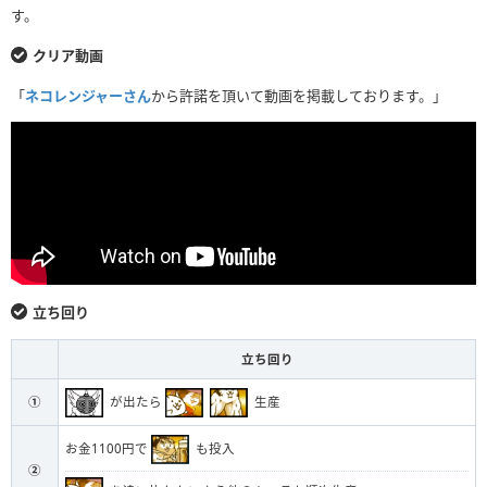
す。
クリア動画
「
ネコレンジャーさん
から許諾を頂いて動画を掲載しております。」
立ち回り
立ち回り
が出たら
生産
①
お金1100円で
も投入
②