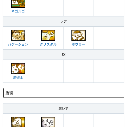
ネゴルゴ
レア
クリスタル
ボウラー
バケーション
EX
癒術士
盾役
激レア