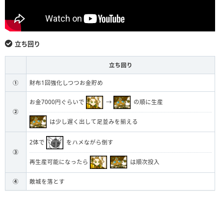
立ち回り
立ち回り
①
財布1回強化しつつお金貯め
お金7000円ぐらいで
→
の順に生産
②
は少し遅く出して足並みを揃える
2体で
をハメながら倒す
③
再生産可能になったら
は順次投入
④
敵城を落とす