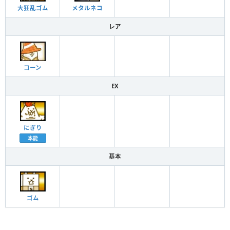
大狂乱ゴム
メタルネコ
レア
コーン
EX
にぎり
本能
基本
ゴム