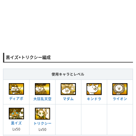
黒イズ+トリクシー編成
使用キャラとレベル
ディアボ
大狂乱天空
キンドラ
ライオン
マダム
黒イズ
トリクシー
Lv50
Lv50