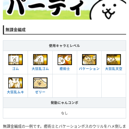
無課金編成
使用キャラとレベル
ゴム
大狂乱ゴム
大狂乱天空
癒術士
バケーション
ゼリー
大狂乱ムキ
発動にゃんコンボ
なし
無課金編成の一例です。癒術士とバケーションボスのウリルをハメ倒しま