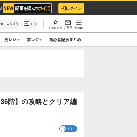
活
ログイン
131
お気に入り追加
ご意見
MENU
お気に入り
真レジェ
零レジェ
初心者記事まとめ
36階】の攻略とクリア編
131