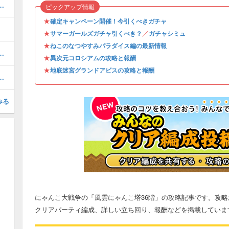
攻略とクリア編成｜アビスステージ対応
ピックアップ情報
★
確定キャンペーン開催！今引くべきガチャ
★
／
サマーガールズガチャ引くべき？
ガチャシミュ
★
ねこのなつやすみパラダイス編の最新情報
リー（新レジェンド）の攻略一覧
★
異次元コロシアムの攻略と報酬
★
地底迷宮グランドアビスの攻略と報酬
とスケジュール｜今引くべきガチャ
みる
にゃんこ大戦争の「風雲にゃんこ塔36階」の攻略記事です。攻
クリアパーティ編成、詳しい立ち回り、報酬などを掲載していま