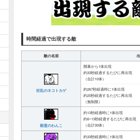
時間経過で出現する敵
敵の名前
開幕から1体出現
約33秒経過するたびに再出現
（合計10体）
約267秒経過時に1体出現
狂乱のネコトカゲ
約20秒経過するたびに再出現
（無制限）
約13秒経過時に1体出現
約6~13秒経過するたびに再出現
殺意のわんこ
（合計30体）
約33秒経過時に1体出現