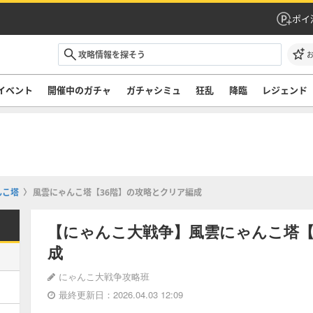
ポイ
イベント
開催中のガチャ
ガチャシミュ
狂乱
降臨
レジェンド
んこ塔
風雲にゃんこ塔【36階】の攻略とクリア編成
【にゃんこ大戦争】風雲にゃんこ塔【
成
にゃんこ大戦争攻略班
最終更新日：2026.04.03 12:09