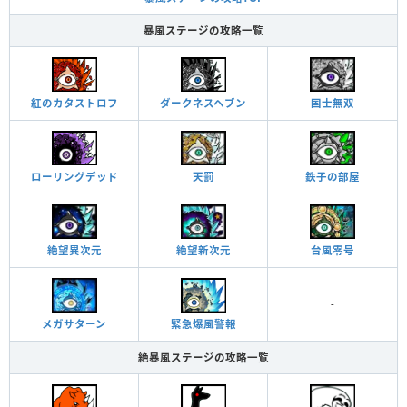
暴風ステージの攻略一覧
紅のカタストロフ
ダークネスヘブン
国士無双
ローリングデッド
天罰
鉄子の部屋
絶望異次元
絶望新次元
台風零号
-
緊急爆風警報
メガサターン
絶暴風ステージの攻略一覧