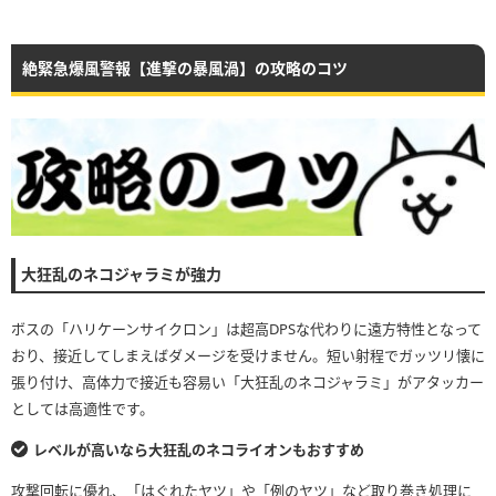
絶緊急爆風警報【進撃の暴風渦】の攻略のコツ
大狂乱のネコジャラミが強力
ボスの「ハリケーンサイクロン」は超高DPSな代わりに遠方特性となって
おり、接近してしまえばダメージを受けません。短い射程でガッツリ懐に
張り付け、高体力で接近も容易い「大狂乱のネコジャラミ」がアタッカー
としては高適性です。
レベルが高いなら大狂乱のネコライオンもおすすめ
攻撃回転に優れ、「はぐれたヤツ」や「例のヤツ」など取り巻き処理に