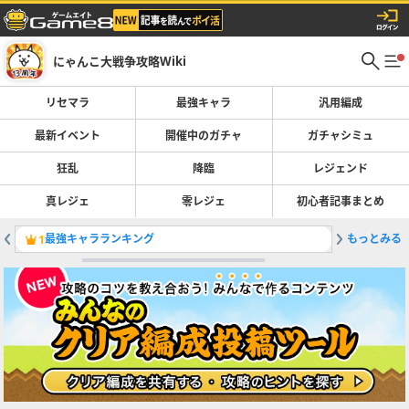
にゃんこ大戦争攻略Wiki
リセマラ
最強キャラ
汎用編成
最新イベント
開催中のガチャ
ガチャシミュ
狂乱
降臨
レジェンド
真レジェ
零レジェ
初心者記事まとめ
最強キャラランキング
もっとみる
真レジェ
1
2