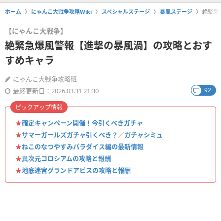
ホーム
にゃんこ大戦争攻略Wiki
スペシャルステージ
暴風ステージ
絶緊急
【にゃんこ大戦争】
絶緊急爆風警報【進撃の暴風渦】の攻略とおす
すめキャラ
にゃんこ大戦争攻略班
92
最終更新日：2026.03.31 21:30
ピックアップ情報
★
確定キャンペーン開催！今引くべきガチャ
★
サマーガールズガチャ引くべき？
／
ガチャシミュ
★
ねこのなつやすみパラダイス編の最新情報
★
異次元コロシアムの攻略と報酬
★
地底迷宮グランドアビスの攻略と報酬