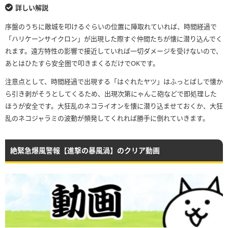
詳しい解説
序盤のうちに敵城を叩けるぐらいの位置に陣取れていれば、時間経過で
「ハリケーンサイクロン」が出現した際すぐ仲間たちが懐に潜り込んでく
れます。遠方特性の影響で接近していれば一切ダメージを受けないので、
あとはひたすら安全圏で叩きまくるだけでOKです。
注意点として、時間経過で出現する「はぐれたヤツ」はふっとばしで懐か
ら引き剥がそうとしてくるため、出現次第にゃんこ砲などで即処理した
ほうが安全です。大狂乱のネコライオンを懐に潜り込ませておくか、大狂
乱のネコジャラミの波動が頻発してくれれば勝手に倒れていきます。
絶緊急爆風警報【進撃の暴風渦】のクリア動画