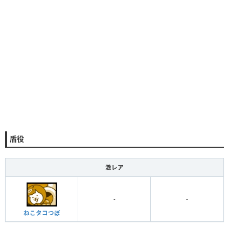
盾役
激レア
-
-
ねこタコつぼ