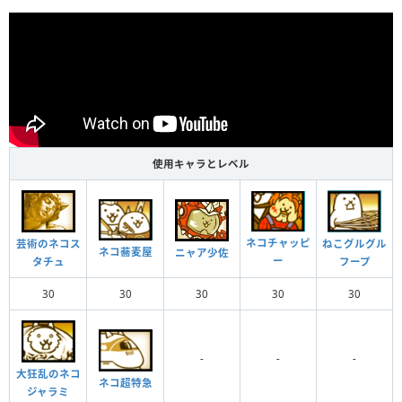
使用キャラとレベル
ネコチャッピ
芸術のネコス
ねこグルグル
ネコ蕎麦屋
ニャア少佐
ー
タチュ
フープ
30
30
30
30
30
-
-
-
大狂乱のネコ
ネコ超特急
ジャラミ