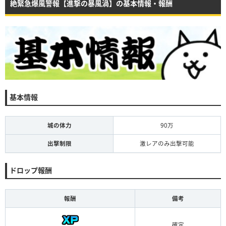
絶緊急爆風警報【進撃の暴風渦】の基本情報・報酬
基本情報
城の体力
90万
出撃制限
激レアのみ出撃可能
ドロップ報酬
報酬
備考
確定