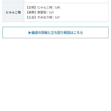
【主砲】にゃんこ砲：Lv6
にゃんこ砲
【装飾】鉄壁砲：Lv1
【土台】かみなり砲：Lv1
▶︎編成の詳細と立ち回り解説はこちら