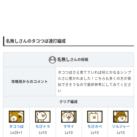
名無しさんのタコつぼ連打編成
名無し
さんの投稿
タコつぼさえ育てていれば何とかなるシンプ
ルさに惹かれました！こちらも多くの方が真
攻略班からのコメント
似できそうなので是非参考にしてみてくださ
い
クリア編成
タコつぼ
ちびドラ
マサイ
ちびカベ
ソルジャー
Lv29+1
Lv10
Lv10
Lv10
Lv10