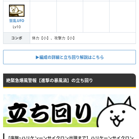
狂乱UFO
Lv10
コンボ
体力【小】、攻撃力【小】
▶︎編成の詳細と立ち回り解説はこちら
絶緊急爆風警報【進撃の暴風渦】の立ち回り
【序盤~ハリケンーンサイクロン出現まで】ハリケーンサイクロン