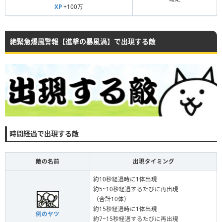
XP
+100万
絶緊急爆風警報【進撃の暴風渦】で出現する敵
時間経過で出現する敵
敵の名前
出現タイミング
約10秒経過時に1体出現
約5~10秒経過するたびに再出現
（合計10体）
約15秒経過時に1体出現
例のヤツ
約7~15秒経過するたびに再出現