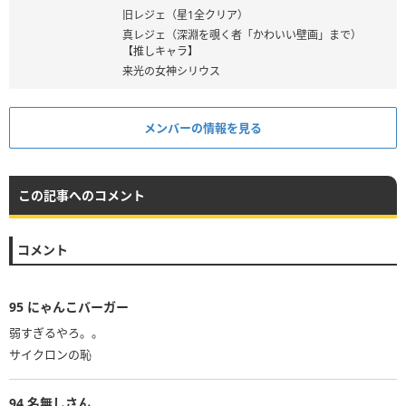
旧レジェ（星1全クリア）
真レジェ（深淵を覗く者「かわいい壁画」まで）
【推しキャラ】
来光の女神シリウス
メンバーの情報を見る
この記事へのコメント
コメント
95
にゃんこバーガー
弱すぎるやろ。。
サイクロンの恥
94
名無しさん