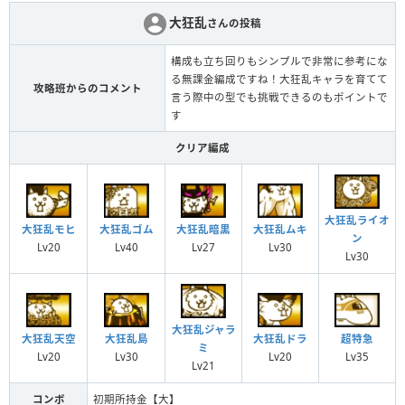
大狂乱
さんの投稿
構成も立ち回りもシンプルで非常に参考にな
る無課金編成ですね！大狂乱キャラを育てて
攻略班からのコメント
言う際中の型でも挑戦できるのもポイントで
す
クリア編成
大狂乱ライオ
大狂乱モヒ
大狂乱ゴム
大狂乱暗黒
大狂乱ムキ
ン
Lv20
Lv40
Lv27
Lv30
Lv30
大狂乱ジャラ
大狂乱天空
大狂乱島
大狂乱ドラ
超特急
ミ
Lv20
Lv30
Lv20
Lv35
Lv21
コンボ
初期所持金【大】