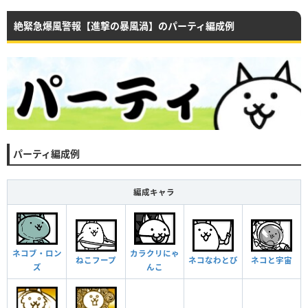
絶緊急爆風警報【進撃の暴風渦】のパーティ編成例
パーティ編成例
編成キャラ
ネコブ・ロン
カラクリにゃ
ねこフープ
ネコなわとび
ネコと宇宙
ズ
んこ