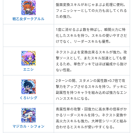
盤面変換スキルがおじゃまぷよ処理に便利。
フィニッシャーとしての火力も出してくれる
ため強力。
戦乙女ダークアルル
1度に消せるぷよ数を伸ばし、瞬間火力に特
化したスキルを持つ。スキルの使いやすさだ
けでなく、リーダースキルも優秀。
ネクストぷよを変換出来るスキルが強力。攻
撃ソースとして、またスキル加速としても使
えるため、単色デッキではほぼ編成から抜け
エニシ
ない性能。
2ターンの間、スタメンの属性数×0.7倍で攻
撃力をアップさせるスキルを持つ。デッキに
副属性を持つキャラを組み込めば強力なエン
くろいシグ
ハンススキルになる。
青属性単の攻撃・回復力に高水準の倍率がか
かるリーダースキルを持つ。ネクスト変換や
高火力スキルも強力。大神官シリーズと組み
マジカル・シフォン
合わせるとスキルが使いやすくなる。