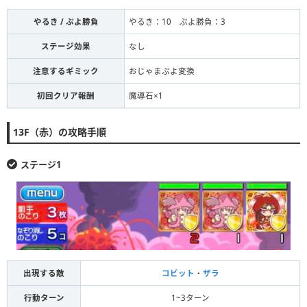
やるき / ぷよ勝負
やるき：10 ぷよ勝負：3
ステージ効果
なし
注意するギミック
おじゃまぷよ変換
初回クリア報酬
魔導石×1
13F（赤）の攻略手順
ステージ1
出現する敵
コビット
・
ザラ
行動ターン
1~3ターン