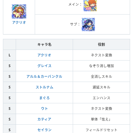
メイン：
アクリオ
サブ：
キャラ名
役割
L
アクリオ
ネクスト変換
S
グレイス
なぞり消し増加
S
アルル＆カーバンクル
全消しスキル
S
ストルナム
遅延スキル
S
まぐろ
エンハンス
S
ウト
ネクスト変換
S
カティア
単体「怯え」
S
セイラン
フィールドリセット