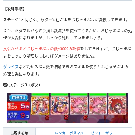
【攻略手順】
ステージ1と同じく、毎ターン色ぷよをおじゃまぷよに変換してきます。
また、ボダマルがなぞり消し数減少を使ってくるため、おじゃまぷよの処
理が大変になりますが、しっかり処理していきましょう。
長引かせるとおじゃまぷよの数×3000の攻撃
をしてきますが、おじゃまぷ
よをしっかり処理しておけばダメージはありません。
グレイス
など消せるぷよ数を増加できるスキルを使うとおじゃまぷよの
処理も楽になります。
ステージ3（ボス）
出現する敵
レンカ
・
ボダマル
・
コビット
・
ザラ