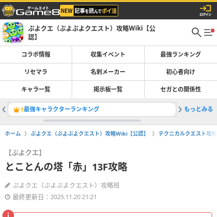
ぷよクエ（ぷよぷよクエスト）攻略Wiki【公
認】
コラボ情報
収集イベント
最強ランキング
リセマラ
名刺メーカー
初心者向け
キャラ一覧
掲示板一覧
セガとの関係性
最強キャラクターランキング
もっとみる
キュアフ
1
2
ホーム
ぷよクエ（ぷよぷよクエスト）攻略Wiki【公認】
テクニカルクエスト攻略
【ぷよクエ】
とことんの塔「赤」13F攻略
ぷよクエ（ぷよぷよクエスト）攻略班
最終更新日：2025.11.20 21:21