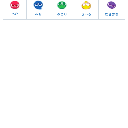
あか
あお
きいろ
みどり
むらさき