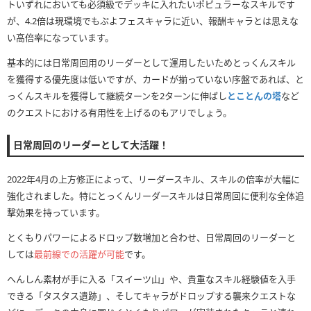
トいずれにおいても必須級でデッキに入れたいポピュラーなスキルです
が、4.2倍は現環境でもぷよフェスキャラに近い、報酬キャラとは思えな
い高倍率になっています。
基本的には日常周回用のリーダーとして運用したいためとっくんスキル
を獲得する優先度は低いですが、カードが揃っていない序盤であれば、と
っくんスキルを獲得して継続ターンを2ターンに伸ばし
とことんの塔
など
のクエストにおける有用性を上げるのもアリでしょう。
日常周回のリーダーとして大活躍！
2022年4月の上方修正によって、リーダースキル、スキルの倍率が大幅に
強化されました。特にとっくんリーダースキルは日常周回に便利な全体追
撃効果を持っています。
とくもりパワーによるドロップ数増加と合わせ、日常周回のリーダーと
しては
最前線での活躍が可能
です。
へんしん素材が手に入る「スイーツ山」や、貴重なスキル経験値を入手
できる「タスタス遺跡」、そしてキャラがドロップする襲来クエストな