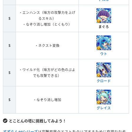
・エンハンス（味方の攻撃力を上げ
S
るスキル）
・なぞり消し増加（とくもり）
まぐろ
S
・ネクスト変換
ウト
・ワイルド化（味方がどの色のぷよ
S
でも攻撃できる）
クロード
S
・なぞり消し増加
グレイス
とことんの塔に挑戦してみよう！
すずらん+αシリーズ
は高難易度クエストをクリアするために有用ななぞ