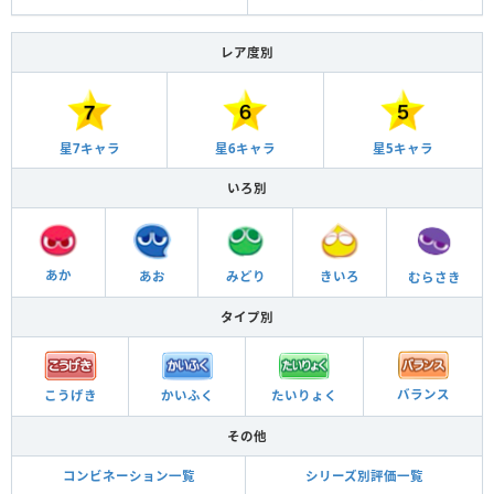
レア度別
星6キャラ
星5キャラ
星7キャラ
いろ別
あか
あお
きいろ
みどり
むらさき
タイプ別
バランス
こうげき
かいふく
たいりょく
その他
コンビネーション一覧
シリーズ別評価一覧