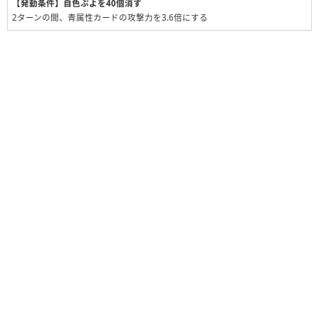
【発動条件】自色ぷよを40個消す
2ターンの間、青属性カードの攻撃力を3.6倍にする