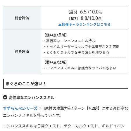
6.5 /10.0
【星6】
点
8.8/10.0
総合評価
【星7】
点
▲最強キャラランキングはこちら
【強い点/長所】
・高倍率なエンハンススキル持ち
・とっくんリーダースキルで全体追撃が入手可能
簡易評価
・とくもりスキルでなぞり消しを増やせる
【弱い点/短所】
・エンハンススキルには強力なライバルも多い
まぐろのここが強い！
高倍率なエンハンススキル
すずらん+αシリーズ
は自属性の攻撃力を1ターン
【4.2倍】
にする高倍率な
エンハンススキルを持っています。
エンハンススキルは日常クエスト、テクニカルクエスト、ギルドイベン