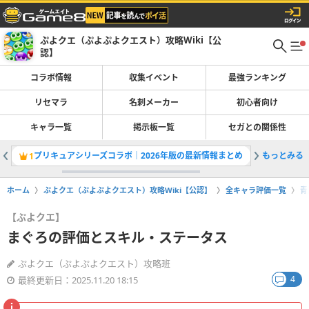
ぷよクエ（ぷよぷよクエスト）攻略Wiki【公
認】
コラボ情報
収集イベント
最強ランキング
リセマラ
名刺メーカー
初心者向け
キャラ一覧
掲示板一覧
セガとの関係性
プリキュアシリーズコラボ｜2026年版の最新情報まとめ
もっとみる
最強キャ
1
2
ホーム
ぷよクエ（ぷよぷよクエスト）攻略Wiki【公認】
全キャラ評価一覧
青
【ぷよクエ】
まぐろの評価とスキル・ステータス
ぷよクエ（ぷよぷよクエスト）攻略班
4
最終更新日：2025.11.20 18:15