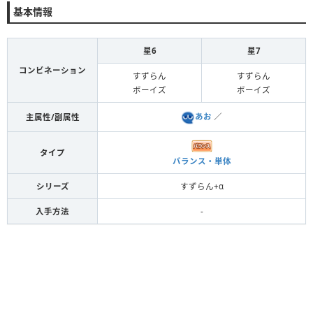
基本情報
星6
星7
コンビネーション
すずらん
すずらん
ボーイズ
ボーイズ
あお
／
主属性/副属性
タイプ
バランス・単体
シリーズ
すずらん+α
入手方法
-