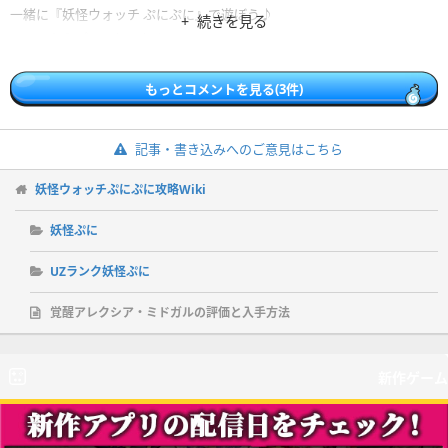
一緒に『妖怪ウォッチ ぷにぷに』で遊ぼう♪
続きを見る
https://ywp.go.link/?adj_t=1nvnxs31&comeback_code=6wznbbdt&ope
nExternalBrowser=1
もっとコメントを見る(3件)
※上記のURLからプレイすると、このメッセージを送った相手にプレゼン
トが届きます。2026年5月16日まで有効です。
記事・書き込みへのご意見はこちら
妖怪ウォッチぷにぷに攻略Wiki
妖怪ぷに
UZランク妖怪ぷに
覚醒アレクシア・ミドガルの評価と入手方法
新作ゲーム