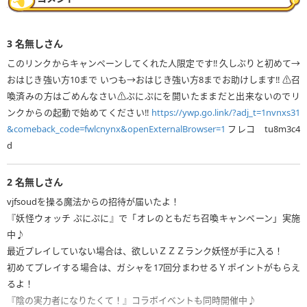
3
名無しさん
このリンクからキャンペーンしてくれた人限定です‼️ 久しぶりと初めて→
おはじき強い方10まで いつも→おはじき強い方8までお助けします‼️ ⚠️召
喚済みの方はごめんなさい⚠️ぷにぷにを開いたままだと出来ないのでリ
ンクからの起動で始めてください‼️
https://ywp.go.link/?adj_t=1nvnxs31
&comeback_code=fwlcnynx&openExternalBrowser=1
フレコ tu8m3c4
d
2
名無しさん
vjfsoudを操る魔法からの招待が届いたよ！
『妖怪ウォッチ ぷにぷに』で「オレのともだち召喚キャンペーン」実施
中♪
最近プレイしていない場合は、欲しいＺＺＺランク妖怪が手に入る！
初めてプレイする場合は、ガシャを17回分まわせるＹポイントがもらえ
るよ！
『陰の実力者になりたくて！』コラボイベントも同時開催中♪