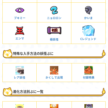
ブキミー
ニョロロン
かいま
エンマ
Cレジェンド
極妖怪
特殊な入手方法の妖怪ぷに
レア妖怪
かくしで出現
付録特典
進化方法別ぷに一覧