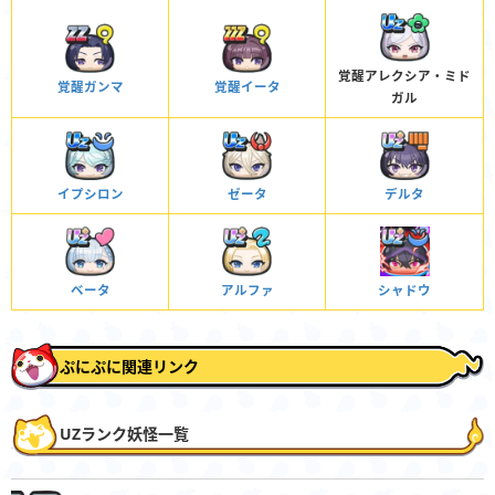
覚醒アレクシア・ミド
覚醒ガンマ
覚醒イータ
ガル
イプシロン
ゼータ
デルタ
ベータ
アルファ
シャドウ
ぷにぷに関連リンク
UZランク妖怪一覧