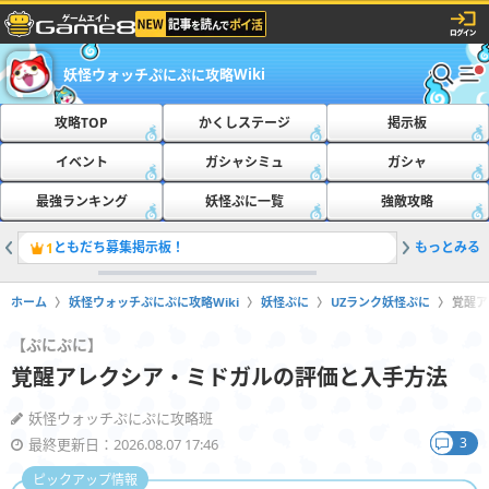
妖怪ウォッチぷにぷに攻略Wiki
攻略TOP
かくしステージ
掲示板
イベント
ガシャシミュ
ガシャ
最強ランキング
妖怪ぷに一覧
強敵攻略
ともだち募集掲示板！
もっとみる
おたすけ
1
2
ホーム
妖怪ウォッチぷにぷに攻略Wiki
妖怪ぷに
UZランク妖怪ぷに
覚醒ア
【ぷにぷに】
覚醒アレクシア・ミドガルの評価と入手方法
妖怪ウォッチぷにぷに攻略班
3
最終更新日：2026.08.07 17:46
ピックアップ情報