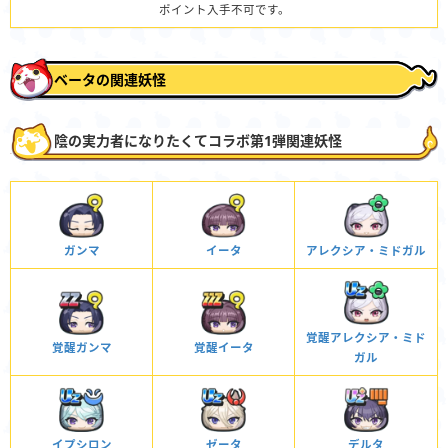
ポイント入手不可です。
ベータの関連妖怪
陰の実力者になりたくてコラボ第1弾関連妖怪
ガンマ
イータ
アレクシア・ミドガル
覚醒アレクシア・ミド
覚醒ガンマ
覚醒イータ
ガル
イプシロン
ゼータ
デルタ