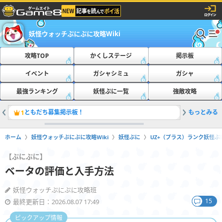
妖怪ウォッチぷにぷに攻略Wiki
攻略TOP
かくしステージ
掲示板
イベント
ガシャシミュ
ガシャ
最強ランキング
妖怪ぷに一覧
強敵攻略
ともだち募集掲示板！
もっとみる
おたすけ
1
2
ホーム
妖怪ウォッチぷにぷに攻略Wiki
妖怪ぷに
UZ+（プラス）ランク妖怪ぷ
【ぷにぷに】
ベータの評価と入手方法
妖怪ウォッチぷにぷに攻略班
15
最終更新日：2026.08.07 17:49
ピックアップ情報