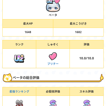
ベータ
最大HP
最大こうげき
1648
1682
ランク
しゅぞく
評価
10.0/10.0
プリチー
ベータの総合評価
最強ランキング
必殺技評価
スキル評価