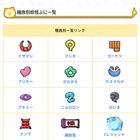
種族別妖怪ぷに一覧
種族別一覧リンク
イサマシ
フシギ
ゴーケツ
プリチー
ポカポカ
ウスラカゲ
ブキミー
ニョロロン
かいま
エンマ
Cレジェンド
極妖怪