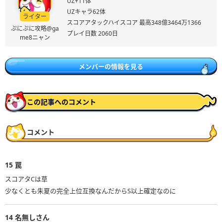
UZ+11体
UZキャラ62体
ライター
スコアアタックハイスコア 最高348億3464万1366
ぷにぷに攻略@ga
プレイ日数 2060日
me8ニャン
メンバーの情報を見る
この記事へのコメント
コメント
15
罠
スコアタCは草
少なくとも朱夏の完全上位互換なんだからS以上確定なのに
14
名無しさん