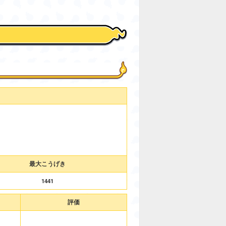
最大こうげき
1441
評価