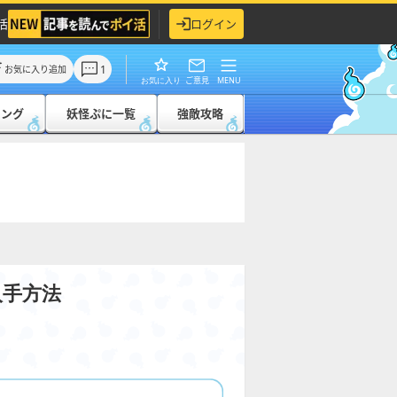
活
ログイン
1
お気に入り追加
ご意見
MENU
お気に入り
キング
妖怪ぷに一覧
強敵攻略
入手方法