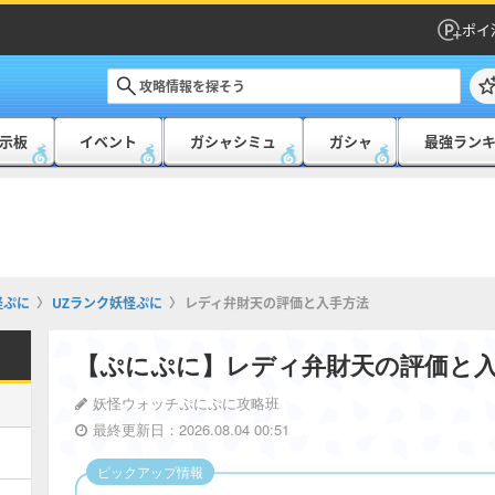
ポイ
示板
イベント
ガシャシミュ
ガシャ
最強ラン
怪ぷに
UZランク妖怪ぷに
レディ弁財天の評価と入手方法
【ぷにぷに】レディ弁財天の評価と
妖怪ウォッチぷにぷに攻略班
最終更新日：2026.08.04 00:51
ピックアップ情報