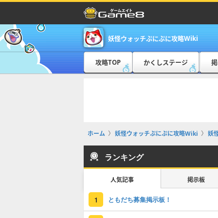
妖怪ウォッチぷにぷに攻略Wiki
攻略TOP
かくしステージ
掲
ホーム
妖怪ウォッチぷにぷに攻略Wiki
妖
ランキング
人気記事
掲示板
ともだち募集掲示板！
1