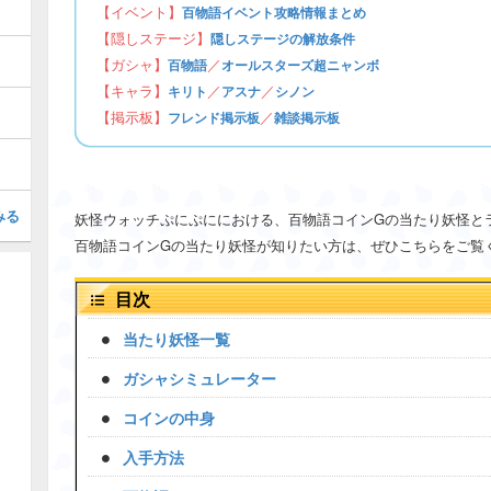
【イベント】
百物語イベント攻略情報まとめ
【隠しステージ】
隠しステージの解放条件
【ガシャ】
／
百物語
オールスターズ超ニャンボ
【キャラ】
／
／
キリト
アスナ
シノン
【掲示板】
／
フレンド掲示板
雑談掲示板
みる
妖怪ウォッチぷにぷににおける、百物語コインGの当たり妖怪と
百物語コインGの当たり妖怪が知りたい方は、ぜひこちらをご覧
目次
当たり妖怪一覧
ガシャシミュレーター
コインの中身
入手方法