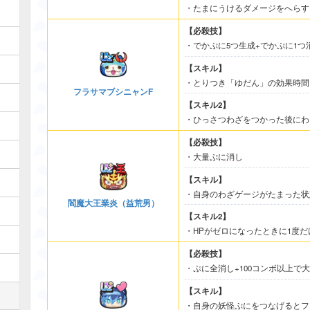
・たまにうけるダメージをへらす
【必殺技】
・でかぷに5つ生成+でかぷに1つ
【スキル】
・とりつき「ゆだん」の効果時間
フラサマブシニャンF
【スキル2】
・ひっさつわざをつかった後にわ
【必殺技】
・大量ぷに消し
【スキル】
・自身のわざゲージがたまった状
閻魔大王業炎（益荒男）
【スキル2】
・HPがゼロになったときに1度
【必殺技】
・ぷに全消し+100コンボ以上で
【スキル】
・自身の妖怪ぷにをつなげるとフ