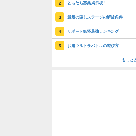
ともだち募集掲示板！
2
最新の隠しステージの解放条件
3
サポート妖怪最強ランキング
4
お題ウルトラバトルの遊び方
5
もっと