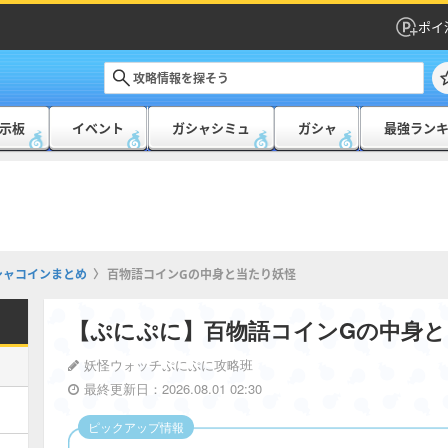
ポイ
示板
イベント
ガシャシミュ
ガシャ
最強ラン
シャコインまとめ
百物語コインGの中身と当たり妖怪
【ぷにぷに】百物語コインGの中身と
妖怪ウォッチぷにぷに攻略班
最終更新日：2026.08.01 02:30
ピックアップ情報