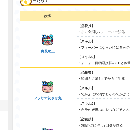
当たり！
妖怪
【必殺技】
・ぷに全消し+フィーバー強化
【スキル】
・フィーバーになった時に自分の
爽花竜王
【スキル2】
・ぷにぷに百物語妖怪のHPと攻
【必殺技】
・範囲ぷに消し+でかぷに生成
【スキル】
・でかぷにを消すとそのでかぷに
フラサマ花さか丸
【スキル2】
・自身の妖怪ぷにをつなげるとふ
【必殺技】
・3種のぷに消し+自身が降る