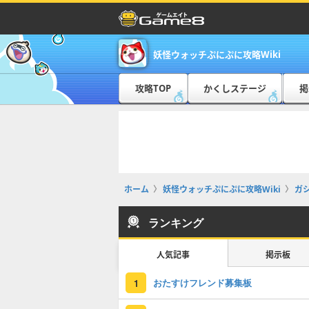
妖怪ウォッチぷにぷに攻略Wiki
攻略TOP
かくしステージ
掲
ホーム
妖怪ウォッチぷにぷに攻略Wiki
ガ
ランキング
人気記事
掲示板
おたすけフレンド募集板
1