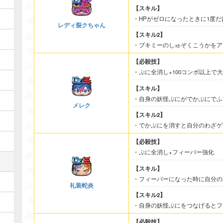
【スキル】
・HPがゼロになったときに1度
レディ裂クちゃん
【スキル2】
・ブキミーのしゅぞくこうかをア
【必殺技】
・ぷに全消し+100コンボ以上で
【スキル】
・自身の妖怪ぷにがでかぷにでふ
メレク
【スキル2】
・でかぷにを消すと自分のわざゲ
【必殺技】
・ぷに全消し+フィーバー強化
【スキル】
・フィーバーになった時に自分の
礼装蛇炎
【スキル2】
・自身の妖怪ぷにをつなげるとフ
【必殺技】