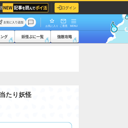
活
ログイン
お気に入り追加
ご意見
MENU
お気に入り
キング
妖怪ぷに一覧
強敵攻略
当たり妖怪