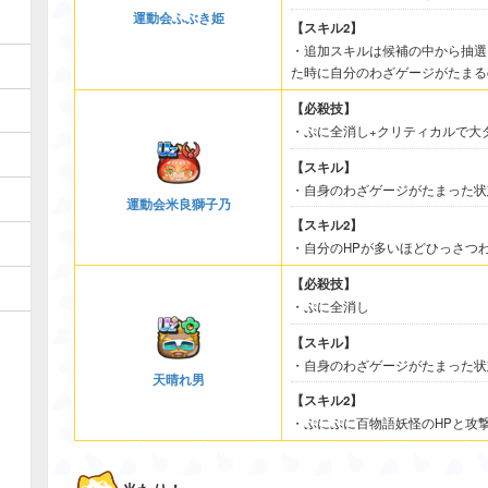
運動会ふぶき姫
【スキル2】
・追加スキルは候補の中から抽選
た時に自分のわざゲージがたまる
【必殺技】
・ぷに全消し+クリティカルで大
【スキル】
・自身のわざゲージがたまった状
運動会米良獅子乃
【スキル2】
・自分のHPが多いほどひっさつ
【必殺技】
・ぷに全消し
【スキル】
・自身のわざゲージがたまった状
天晴れ男
【スキル2】
・ぷにぷに百物語妖怪のHPと攻