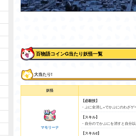
百物語コインG当たり妖怪一覧
大当たり!
妖怪
【必殺技】
・ぷに全消し+でかぷにのわざゲ
【スキル】
・自分のでかぷにを消すと自分以
マモリーナ
【スキル2】