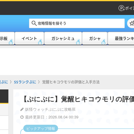
ポイ
示板
イベント
ガシャシミュ
ガシャ
最強ラン
怪ぷに
SSランクぷに
覚醒ヒキコウモリの評価と入手方法
【ぷにぷに】覚醒ヒキコウモリの評
妖怪ウォッチぷにぷに攻略班
最終更新日：2026.08.04 00:39
ピックアップ情報