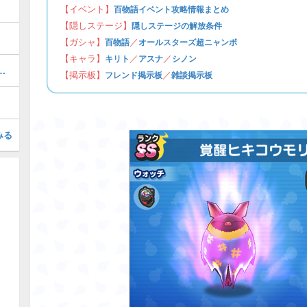
【イベント】
百物語イベント攻略情報まとめ
【隠しステージ】
隠しステージの解放条件
【ガシャ】
／
百物語
オールスターズ超ニャンボ
【キャラ】
／
／
キリト
アスナ
シノン
ぷにの最強ぷにランキング！
【掲示板】
／
フレンド掲示板
雑談掲示板
みる