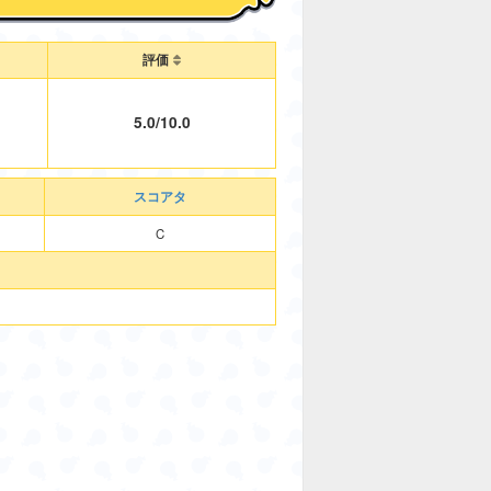
評価
5.0/10.0
スコアタ
C