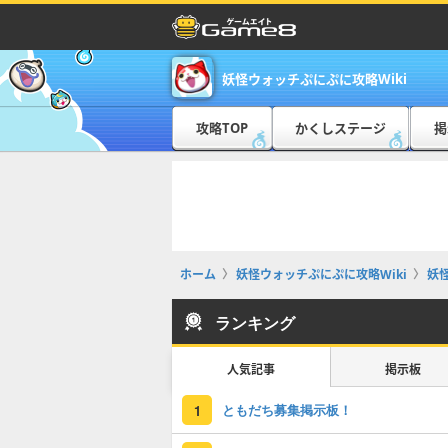
妖怪ウォッチぷにぷに攻略Wiki
攻略TOP
かくしステージ
掲
ホーム
妖怪ウォッチぷにぷに攻略Wiki
妖
ランキング
人気記事
掲示板
ともだち募集掲示板！
1