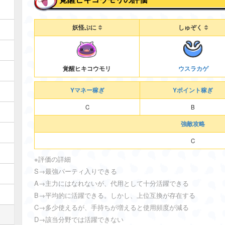
妖怪ぷに
しゅぞく
ウスラカゲ
覚醒ヒキコウモリ
Yマネー稼ぎ
Yポイント稼ぎ
C
B
強敵攻略
C
※評価の詳細
S→最強パーティ入りできる
A→主力にはなれないが、代用として十分活躍できる
B→平均的に活躍できる。しかし、上位互換が存在する
C→多少使えるが、手持ちが増えると使用頻度が減る
D→該当分野では活躍できない