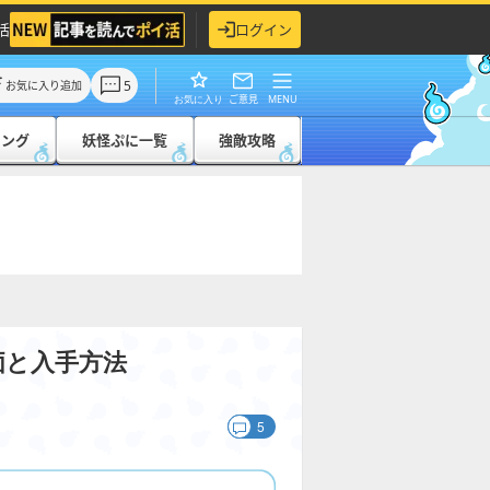
活
ログイン
5
お気に入り追加
ご意見
MENU
お気に入り
キング
妖怪ぷに一覧
強敵攻略
価と入手方法
5