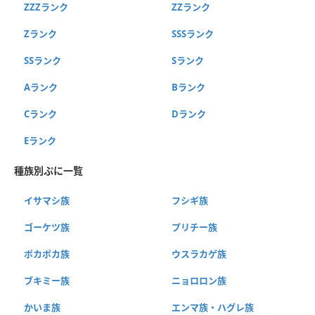
ZZZランク
ZZランク
Zランク
SSSランク
SSランク
Sランク
Aランク
Bランク
Cランク
Dランク
Eランク
種族別ぷに一覧
イサマシ族
フシギ族
ゴーケツ族
プリチー族
ポカポカ族
ウスラカゲ族
ブキミー族
ニョロロン族
かいま族
エンマ族・ハグレ族