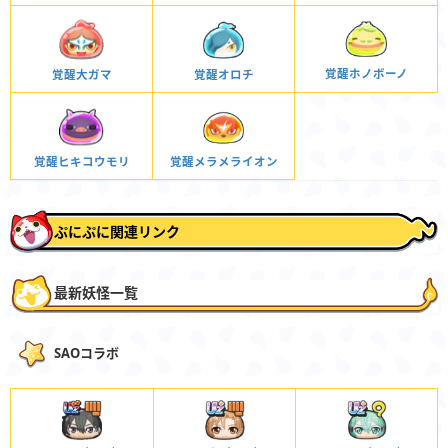
覚醒ホノボーノ
覚醒大ガマ
覚醒オロチ
覚醒ヒキコウモリ
覚醒メラメライオン
ぷにぷに関連リンク
最新妖怪一覧
SAOコラボ