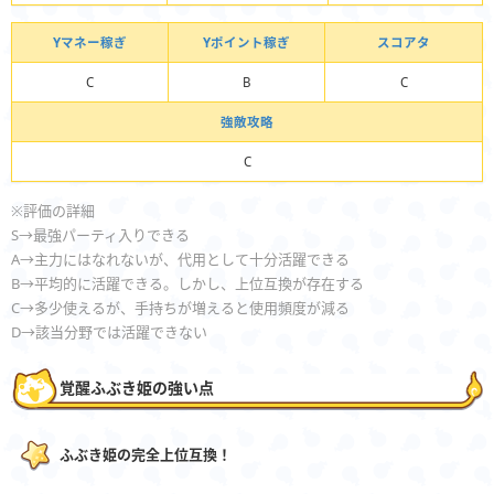
Yマネー稼ぎ
Yポイント稼ぎ
スコアタ
C
B
C
強敵攻略
C
※評価の詳細
S→最強パーティ入りできる
A→主力にはなれないが、代用として十分活躍できる
B→平均的に活躍できる。しかし、上位互換が存在する
C→多少使えるが、手持ちが増えると使用頻度が減る
D→該当分野では活躍できない
覚醒ふぶき姫の強い点
ふぶき姫の完全上位互換！