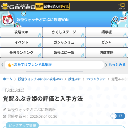
妖怪ウォッチぷにぷに攻略Wiki
攻略TOP
かくしステージ
掲示板
イベント
ガシャシミュ
ガシャ
最強ランキング
妖怪ぷに一覧
強敵攻略
おたすけフレンド募集板
もっとみる
ともだち
1
2
ホーム
妖怪ウォッチぷにぷに攻略Wiki
妖怪ぷに
SSランクぷに
覚醒ふぶき
【ぷにぷに】
覚醒ふぶき姫の評価と入手方法
妖怪ウォッチぷにぷに攻略班
17
最終更新日：2026.08.04 00:36
ピックアップ情報