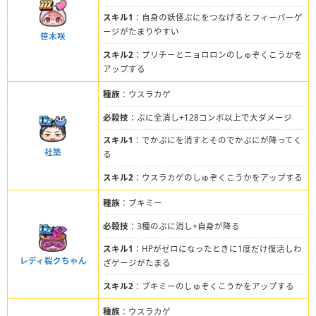
スキル1
：自身の妖怪ぷにをつなげるとフィーバーゲ
ージがたまりやすい
笹木咲
スキル2
：プリチーとニョロロンのしゅぞくこうかを
アップする
種族
：ウスラカゲ
必殺技
：ぷに全消し+128コンボ以上で大ダメージ
スキル1
：でかぷにを消すとそのでかぷにが降ってく
社築
る
スキル2
：ウスラカゲのしゅぞくこうかをアップする
種族
：ブキミー
必殺技
：3種のぷに消し+自身が降る
スキル1
：HPがゼロになったときに1度だけ復活しわ
レディ裂クちゃん
ざゲージがたまる
スキル2
：ブキミーのしゅぞくこうかをアップする
種族
：ウスラカゲ