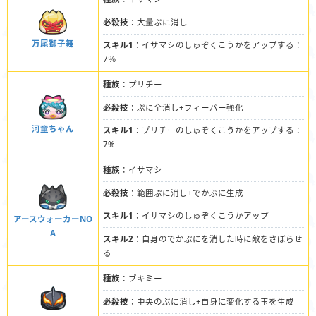
必殺技
：大量ぷに消し
万尾獅子舞
スキル1
：イサマシのしゅぞくこうかをアップする：
7％
種族
：プリチー
必殺技
：ぷに全消し+フィーバー強化
河童ちゃん
スキル1
：プリチーのしゅぞくこうかをアップする：
7%
種族
：イサマシ
必殺技
：範囲ぷに消し+でかぷに生成
スキル1
：イサマシのしゅぞくこうかアップ
アースウォーカーNO
A
スキル2
：自身のでかぷにを消した時に敵をさぼらせ
る
種族
：ブキミー
必殺技
：中央のぷに消し+自身に変化する玉を生成