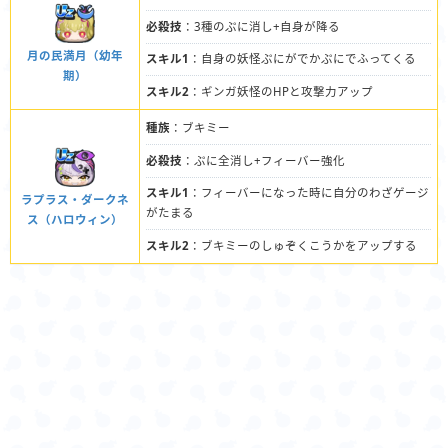
必殺技
：3種のぷに消し+自身が降る
月の民満月（幼年
スキル1
：自身の妖怪ぷにがでかぷにでふってくる
期）
スキル2
：ギンガ妖怪のHPと攻撃力アップ
種族
：ブキミー
必殺技
：ぷに全消し+フィーバー強化
スキル1
：フィーバーになった時に自分のわざゲージ
ラプラス・ダークネ
がたまる
ス（ハロウィン）
スキル2
：ブキミーのしゅぞくこうかをアップする