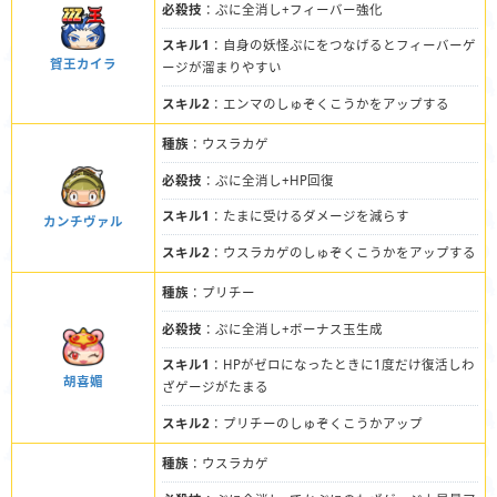
必殺技
：ぷに全消し+フィーバー強化
スキル1
：自身の妖怪ぷにをつなげるとフィーバーゲ
賀王カイラ
ージが溜まりやすい
スキル2
：エンマのしゅぞくこうかをアップする
種族
：ウスラカゲ
必殺技
：ぷに全消し+HP回復
スキル1
：たまに受けるダメージを減らす
カンチヴァル
スキル2
：ウスラカゲのしゅぞくこうかをアップする
種族
：プリチー
必殺技
：ぷに全消し+ボーナス玉生成
スキル1
：HPがゼロになったときに1度だけ復活しわ
胡喜媚
ざゲージがたまる
スキル2
：プリチーのしゅぞくこうかアップ
種族
：ウスラカゲ