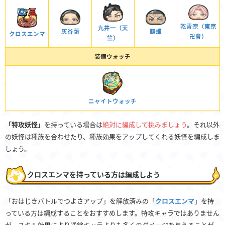
乾青宗（東京
九井一（天
灰谷蘭
鶴蝶
クロスエンマ
卍會）
竺）
装備ウォッチ
ニャイトウォッチ
「特攻妖怪」
を持っている場合は
絶対に編成して挑みましょう
。それ以外
の妖怪は種族を合わせたり、種族効果をアップしてくれる妖怪を編成しま
しょう。
クロスエンマを持っている方は編成しよう
「おはじきバトルでつよさアップ」を解放済みの「
クロスエンマ
」を持
っている方は編成することをおすすめします。特攻キャラではありません
が、スキル効果により通常キャラよりも多くのダメージを与えることが