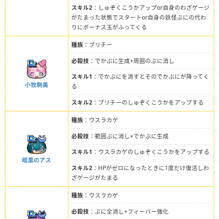
スキル2
：しゅぞくこうかアップor自身のわざゲージ
がたまった状態でスタートor自身の妖怪ぷにの代わ
りにボーナス玉がふってくる
種族
：プリチー
必殺技
：でかぷに生成+周囲のぷに消し
スキル1
：でかぷにを消すとそのでかぷにが降ってく
小牧駒美
る
スキル2
：プリチーのしゅぞくこうかをアップする
種族
：ウスラカゲ
必殺技
：範囲ぷに消し+でかぷに生成
スキル1
：ウスラカゲのしゅぞくこうかをアップする
暗黒のアス
スキル2
：HPがゼロになったときに1度だけ復活しわ
ざゲージがたまる
種族
：ウスラカゲ
必殺技
：ぷに全消し+フィーバー強化