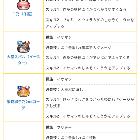
スキル1
：自身の妖怪ぷにがつながりやすくなる
二乃（冬服）
スキル2
：ブキミーとウスラカゲのしゅぞくこうかを
アップする
種族
：イサマシ
必殺技
：ぷに全消し+確率で大ダメージ
大空スバル（イース
スキル1
：自身の妖怪ぷにがでかぷにでふってくる
ター）
スキル2
：イサマシのしゅぞくこうかをアップする
種族
：イサマシ
必殺技
：大量ぷに消し
スキル1
：ひっさつわざをつかった後にわざゲージが
米良獅子乃2ndコー
少し残る
デ
スキル2
：イサマシのしゅぞくこうかをアップする
種族
：プリチー
必殺技
：ぷに全消し+ぷに整理