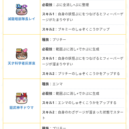
必殺技
：ぷに全消し+ぷに整理
スキル1
：自身の妖怪ぷにをつなげるとフィーバーゲ
滅龍暗部隊長レイ
ージがたまりやすい
スキル2
：ブキミーのしゅぞくこうかアップ
種族
：プリチー
必殺技
：範囲ぷに消し+でかぷに生成
スキル1
：自身の妖怪ぷにをつなげるとフィーバーゲ
天才科学者灰原哀
ージが溜まりやすい
スキル2
：プリチーのしゅぞくこうかをアップする
種族
：エンマ
必殺技
：範囲ぷに消し+でかぷに生成
スキル1
：エンマのしゅぞくこうかをアップする
鎧武神不ドウマ
スキル2
：自身のわざゲージが溜まった状態でスター
ト
種族
：プリチー