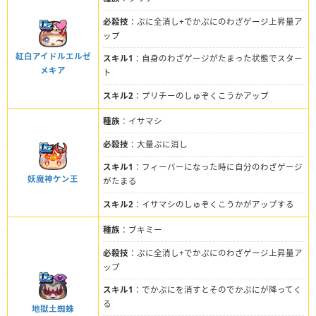
必殺技
：ぷに全消し+でかぷにのわざゲージ上昇量ア
ップ
紅白アイドルエルゼ
スキル1
：自身のわざゲージがたまった状態でスター
メキア
ト
スキル2
：プリチーのしゅぞくこうかアップ
種族
：イサマシ
必殺技
：大量ぷに消し
スキル1
：フィーバーになった時に自分のわざゲージ
妖魔神ケン王
がたまる
スキル2
：イサマシのしゅぞくこうかがアップする
種族
：ブキミー
必殺技
：ぷに全消し+でかぷにのわざゲージ上昇量ア
ップ
スキル1
：でかぷにを消すとそのでかぷにが降ってく
る
地獄土蜘蛛