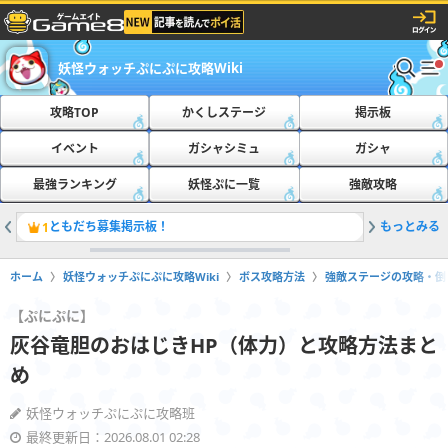
妖怪ウォッチぷにぷに攻略Wiki
攻略TOP
かくしステージ
掲示板
イベント
ガシャシミュ
ガシャ
最強ランキング
妖怪ぷに一覧
強敵攻略
ともだち募集掲示板！
もっとみる
おたすけ
1
2
ホーム
妖怪ウォッチぷにぷに攻略Wiki
ボス攻略方法
強敵ステージの攻略・倒
【ぷにぷに】
灰谷竜胆のおはじきHP（体力）と攻略方法まと
め
妖怪ウォッチぷにぷに攻略班
最終更新日：2026.08.01 02:28