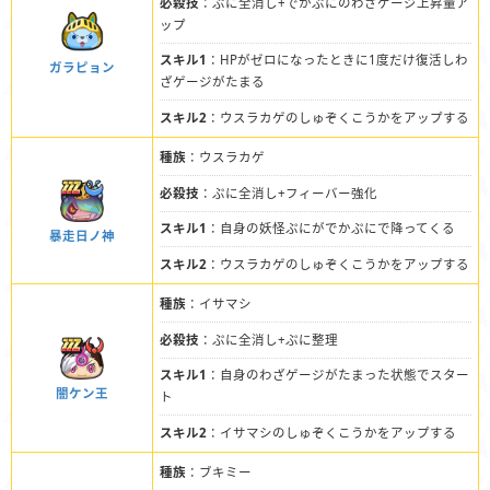
必殺技
：ぷに全消し+でかぷにのわざゲージ上昇量ア
ップ
スキル1
：HPがゼロになったときに1度だけ復活しわ
ガラピョン
ざゲージがたまる
スキル2
：ウスラカゲのしゅぞくこうかをアップする
種族
：ウスラカゲ
必殺技
：ぷに全消し+フィーバー強化
スキル1
：自身の妖怪ぷにがでかぷにで降ってくる
暴走日ノ神
スキル2
：ウスラカゲのしゅぞくこうかをアップする
種族
：イサマシ
必殺技
：ぷに全消し+ぷに整理
スキル1
：自身のわざゲージがたまった状態でスター
闇ケン王
ト
スキル2
：イサマシのしゅぞくこうかをアップする
種族
：ブキミー