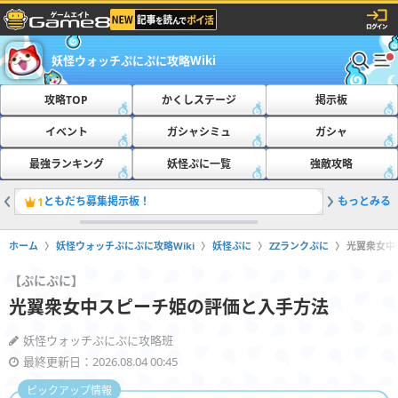
妖怪ウォッチぷにぷに攻略Wiki
攻略TOP
かくしステージ
掲示板
イベント
ガシャシミュ
ガシャ
最強ランキング
妖怪ぷに一覧
強敵攻略
ともだち募集掲示板！
もっとみる
おたすけ
1
2
ホーム
妖怪ウォッチぷにぷに攻略Wiki
妖怪ぷに
ZZランクぷに
光翼衆女中
【ぷにぷに】
光翼衆女中スピーチ姫の評価と入手方法
妖怪ウォッチぷにぷに攻略班
最終更新日：2026.08.04 00:45
ピックアップ情報