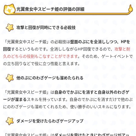
光翼衆女中スピーチ姫の評価の詳細
攻撃と回復が同時にできる必殺技
「光翼衆女中スピーチ姫」の必殺技は
盤面のぷにを全消ししつつ、HPを
回復
するというものです。全消ししながらHP回復できるので、
攻撃と耐
久のどちらの役割もこなすことができます
。そのため、ゲートイベントで
の立ち回りなどで役に立つ性能と言えます。
他のぷにのわざゲージも溜めたられる
「光翼衆女中スピーチ姫」は
自身のでかぷにを消すと自身以外のわざゲ
ージが溜まる
スキルを持っています。自身のでかぷにを消すだけで他のぷ
にのわざゲージも溜めてくれるため、使い勝手のいいスキルになります。
ダメージを受けたらわざゲージアップ
「光翼衆女中スピーチ姫」は
ダメージを受けたときにわざゲージがアッ