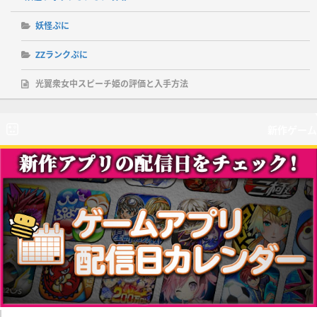
妖怪ぷに
ZZランクぷに
光翼衆女中スピーチ姫の評価と入手方法
新作ゲーム