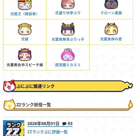
クローン黒龍
花盛り伏李ユウ
光龍王（戦装束）
光翼衆卵の君
光姫
光翼衆無茶ぶりっ子
超覚醒ミカエリ
光翼衆女中スピーチ姫
ぷにぷに関連リンク
ZZランク妖怪一覧
2026年08月01日
93
ZZランクぷに評価一覧