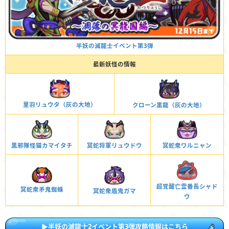
半妖の滅龍士イベント第3弾
最新妖怪の情報
里羽リュウタ（灰の大地）
クローン黒龍（灰の大地）
冥蛇将軍リュウドウ
冥蛇衆ワルニャン
黒邪隊怪猫カマイタチ
超覚醒亡霊番長シャド
冥蛇衆矛鬼蜘蛛
冥蛇衆盾鬼ガマ
ウ
▶半妖の滅龍士2イベント第3弾攻略情報はこちら