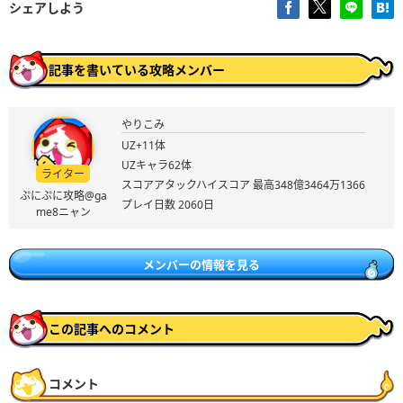
シェアしよう
記事を書いている攻略メンバー
やりこみ
UZ+11体
UZキャラ62体
ライター
スコアアタックハイスコア 最高348億3464万1366
ぷにぷに攻略@ga
プレイ日数 2060日
me8ニャン
メンバーの情報を見る
この記事へのコメント
コメント