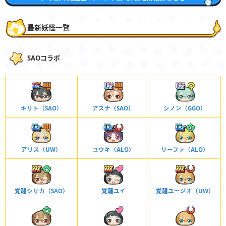
最新妖怪一覧
SAOコラボ
キリト（SAO）
アスナ（SAO）
シノン（GGO）
アリス（UW）
ユウキ（ALO）
リーファ（ALO）
覚醒シリカ（SAO）
覚醒ユイ
覚醒ユージオ（UW）