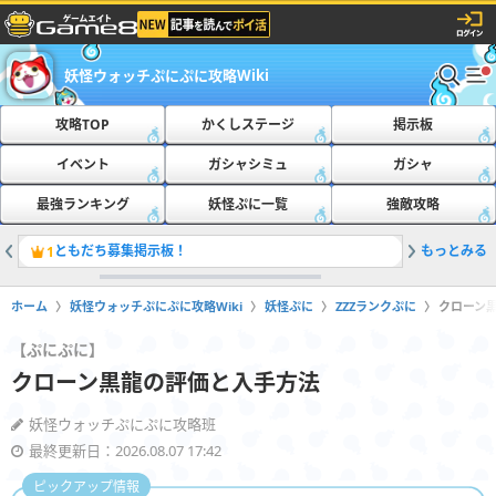
妖怪ウォッチぷにぷに攻略Wiki
攻略TOP
かくしステージ
掲示板
イベント
ガシャシミュ
ガシャ
最強ランキング
妖怪ぷに一覧
強敵攻略
ともだち募集掲示板！
もっとみる
最新の隠
1
2
ホーム
妖怪ウォッチぷにぷに攻略Wiki
妖怪ぷに
ZZZランクぷに
クローン
【ぷにぷに】
クローン黒龍の評価と入手方法
妖怪ウォッチぷにぷに攻略班
最終更新日：2026.08.07 17:42
ピックアップ情報