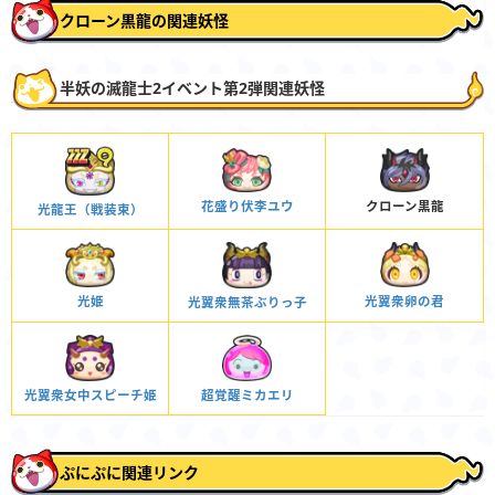
クローン黒龍の関連妖怪
半妖の滅龍士2イベント第2弾関連妖怪
クローン黒龍
花盛り伏李ユウ
光龍王（戦装束）
光翼衆卵の君
光姫
光翼衆無茶ぶりっ子
超覚醒ミカエリ
光翼衆女中スピーチ姫
ぷにぷに関連リンク