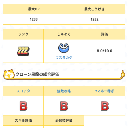
最大HP
最大こうげき
1233
1282
ランク
しゅぞく
評価
8.0/10.0
ウスラカゲ
クローン黒龍の総合評価
スコアタ
強敵攻略
Yマネー稼ぎ
スキル評価
必殺技評価