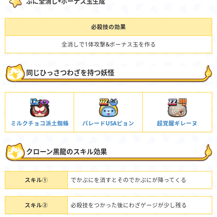
ぷに全消し+ボーナス玉生成
必殺技の効果
全消しで1体攻撃&ボーナス玉を作る
同じひっさつわざを持つ妖怪
ミルクチョコ派土蜘蛛
パレードUSAピョン
超覚醒ギレーヌ
クローン黒龍のスキル効果
スキル①
でかぷにを消すとそのでかぷにが降ってくる
スキル②
必殺技をつかった後にわざゲージが少し残る