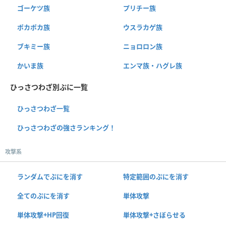
ゴーケツ族
プリチー族
ポカポカ族
ウスラカゲ族
ブキミー族
ニョロロン族
かいま族
エンマ族・ハグレ族
ひっさつわざ別ぷに一覧
ひっさつわざ一覧
ひっさつわざの強さランキング！
攻撃系
ランダムでぷにを消す
特定範囲のぷにを消す
全てのぷにを消す
単体攻撃
単体攻撃+HP回復
単体攻撃+さぼらせる