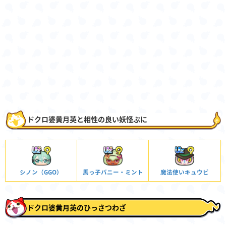
ドクロ婆黄月英と相性の良い妖怪ぷに
シノン（GGO）
馬っ子バニー・ミント
魔法使いキュウビ
ドクロ婆黄月英のひっさつわざ