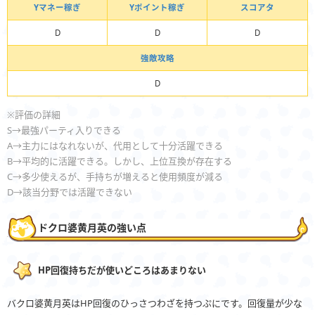
Yマネー稼ぎ
Yポイント稼ぎ
スコアタ
D
D
D
強敵攻略
D
※評価の詳細
S→最強パーティ入りできる
A→主力にはなれないが、代用として十分活躍できる
B→平均的に活躍できる。しかし、上位互換が存在する
C→多少使えるが、手持ちが増えると使用頻度が減る
D→該当分野では活躍できない
ドクロ婆黄月英の強い点
HP回復持ちだが使いどころはあまりない
バクロ婆黄月英はHP回復のひっさつわざを持つぷにです。回復量が少な