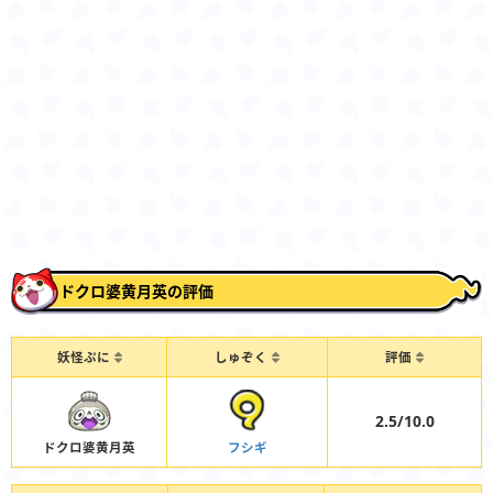
ドクロ婆黄月英の評価
妖怪ぷに
しゅぞく
評価
2.5/10.0
ドクロ婆黄月英
フシギ