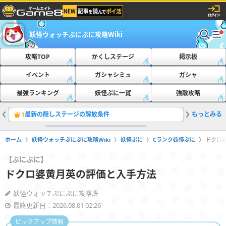
妖怪ウォッチぷにぷに攻略Wiki
攻略TOP
かくしステージ
掲示板
イベント
ガシャシミュ
ガシャ
最強ランキング
妖怪ぷに一覧
強敵攻略
最新の隠しステージの解放条件
もっとみる
おたすけ
1
2
ホーム
妖怪ウォッチぷにぷに攻略Wiki
妖怪ぷに
Cランク妖怪ぷに
ドクロ
【ぷにぷに】
ドクロ婆黄月英の評価と入手方法
妖怪ウォッチぷにぷに攻略班
最終更新日：2026.08.01 02:26
ピックアップ情報