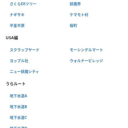
さくらEXツリー
妖魔界
ナギサキ
ケマモト村
平釜平原
桜町
USA編
スクラップヤード
モーシンデルマート
ヨップル社
ウォルナービレッジ
ニュー妖魔シティ
うらルート
地下水道A
地下水道B
地下水道C