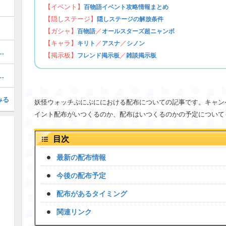
【イベント】
百物語イベント攻略情報まとめ
【隠しステージ】
隠しステージの解放条件
【ガシャ】
／
百物語
オールスターズ超ニャンボ
【キャラ】
／
／
キリト
アスナ
シノン
ぷにの最強ぷにランキング！
【掲示板】
／
フレンド掲示板
雑談掲示板
召喚キャンペーン専用掲示板
みる
妖怪ウォッチぷにぷににおける配布についての記事です。キャン
イント配布がいつくるのか、配布はいつくるのかの予定について
目次
最新の配布情報
今後の配布予定
配布があるタイミング
関連リンク