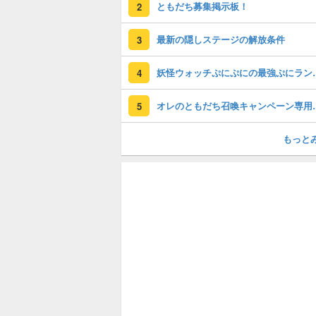
ともだち募集掲示板！
2
最新の隠しステージの解放条件
3
妖怪ウォッチぷに
4
オレのともだち
5
もっと