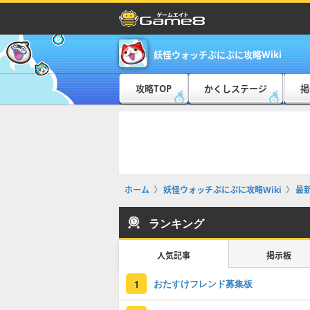
妖怪ウォッチぷにぷに攻略Wiki
攻略TOP
かくしステージ
掲
ホーム
妖怪ウォッチぷにぷに攻略Wiki
最
ランキング
人気記事
掲示板
おたすけフレンド募集板
1