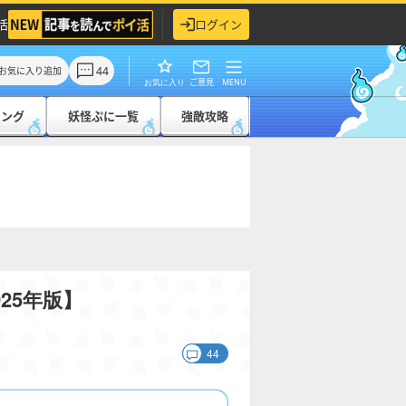
活
ログイン
44
お気に入り追加
ご意見
MENU
お気に入り
キング
妖怪ぷに一覧
強敵攻略
25年版】
44