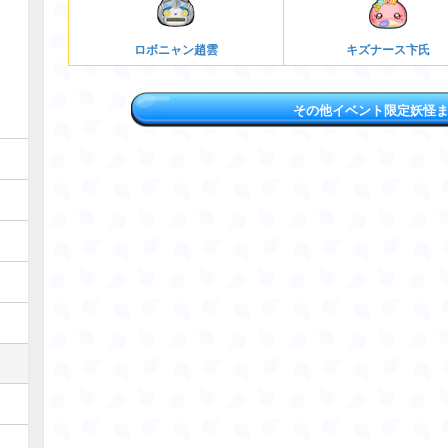
ロボニャン趙雲
キズナース卞氏
その他イベント限定妖怪