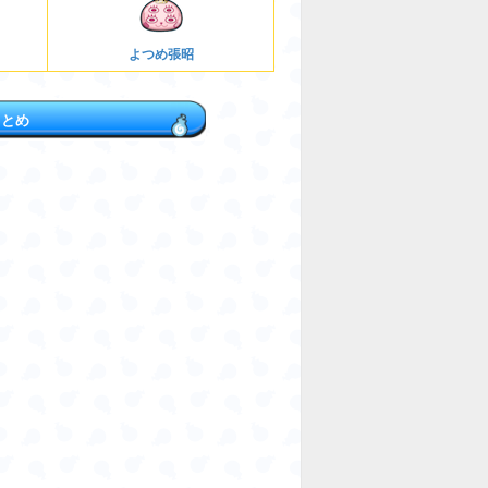
よつめ張昭
まとめ