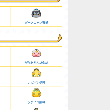
ダークニャン曹操
がらあきん坊金旋
ナガバナ伊籍
ツチノコ劉禅