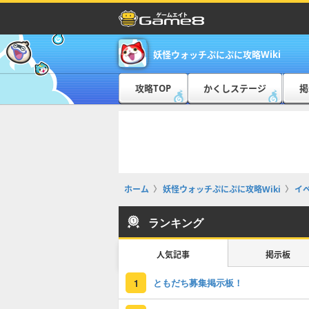
妖怪ウォッチぷにぷに攻略Wiki
攻略TOP
かくしステージ
掲
ホーム
妖怪ウォッチぷにぷに攻略Wiki
イ
ランキング
人気記事
掲示板
ともだち募集掲示板！
1