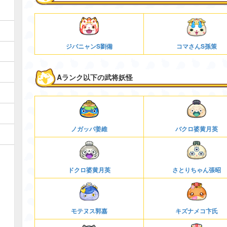
ジバニャンS劉備
コマさんS孫策
Aランク以下の武将妖怪
ノガッパ姜維
バクロ婆黄月英
ドクロ婆黄月英
さとりちゃん張昭
モテヌス郭嘉
キズナメコ卞氏