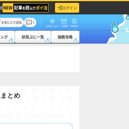
活
ログイン
1
お気に入り追加
ご意見
MENU
お気に入り
キング
妖怪ぷに一覧
強敵攻略
報まとめ