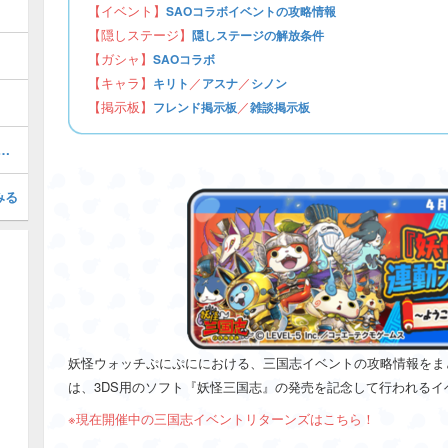
【イベント】
SAOコラボイベントの攻略情報
【隠しステージ】
隠しステージの解放条件
【ガシャ】
SAOコラボ
【キャラ】
／
／
キリト
アスナ
シノン
【掲示板】
／
フレンド掲示板
雑談掲示板
ボイベントの隠しステージの解放条件
みる
妖怪ウォッチぷにぷににおける、三国志イベントの攻略情報をま
は、3DS用のソフト『妖怪三国志』の発売を記念して行われるイ
※現在開催中の三国志イベントリターンズはこちら！