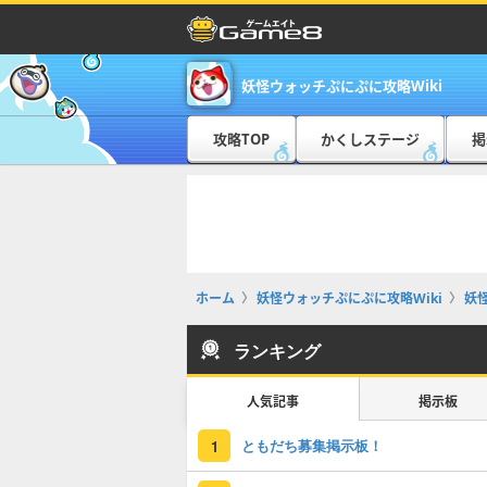
妖怪ウォッチぷにぷに攻略Wiki
攻略TOP
かくしステージ
掲
ホーム
妖怪ウォッチぷにぷに攻略Wiki
妖
ランキング
人気記事
掲示板
ともだち募集掲示板！
1