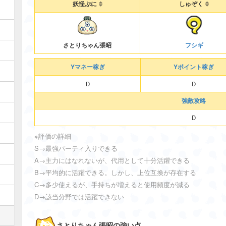
妖怪ぷに
しゅぞく
フシギ
さとりちゃん張昭
Yマネー稼ぎ
Yポイント稼ぎ
D
D
強敵攻略
D
※評価の詳細
S→最強パーティ入りできる
A→主力にはなれないが、代用として十分活躍できる
B→平均的に活躍できる。しかし、上位互換が存在する
C→多少使えるが、手持ちが増えると使用頻度が減る
D→該当分野では活躍できない
さとりちゃん張昭の強い点