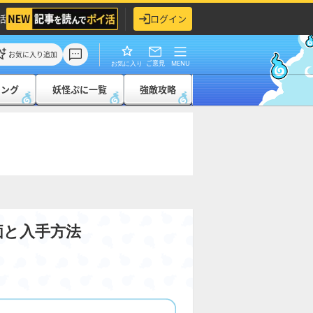
活
ログイン
お気に入り追加
ご意見
MENU
お気に入り
キング
妖怪ぷに一覧
強敵攻略
価と入手方法