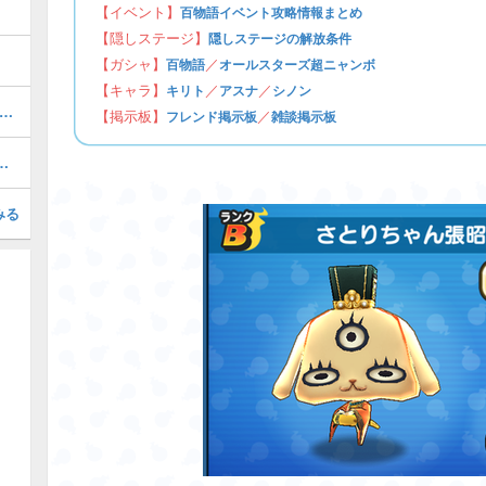
【イベント】
百物語イベント攻略情報まとめ
【隠しステージ】
隠しステージの解放条件
【ガシャ】
／
百物語
オールスターズ超ニャンボ
【キャラ】
／
／
キリト
アスナ
シノン
Zエラベールコインの中身とおすすめキャラ
【掲示板】
／
フレンド掲示板
雑談掲示板
ぷにの最強ぷにランキング！
みる