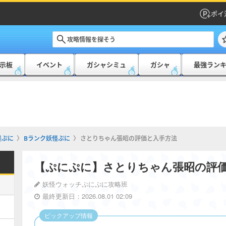
ポイ
示板
イベント
ガシャシミュ
ガシャ
最強ラン
怪ぷに
Bランク妖怪ぷに
さとりちゃん張昭の評価と入手方法
【ぷにぷに】さとりちゃん張昭の評
妖怪ウォッチぷにぷに攻略班
最終更新日：2026.08.01 02:09
ピックアップ情報