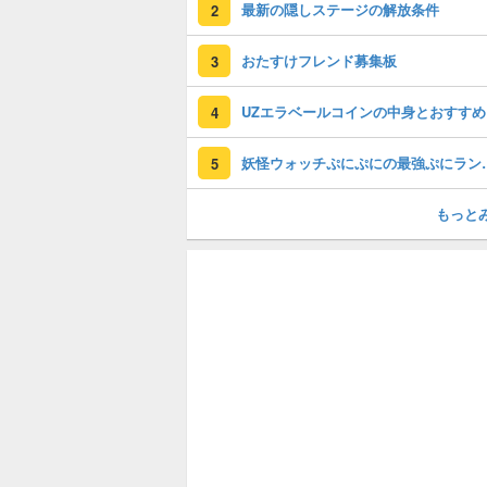
最新の隠しステージの解放条件
2
おたすけフレンド募集板
3
U
4
妖怪ウォッチぷに
5
もっと