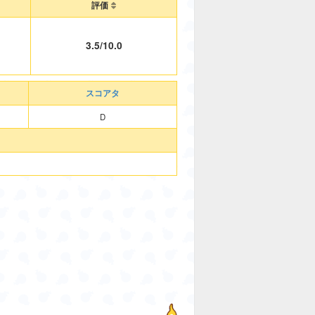
評価
3.5/10.0
スコアタ
D