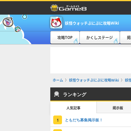
妖怪ウォッチぷにぷに攻略Wiki
攻略TOP
かくしステージ
掲
ホーム
妖怪ウォッチぷにぷに攻略Wiki
妖
ランキング
人気記事
掲示板
ともだち募集掲示板！
1