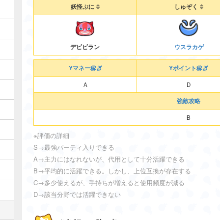
妖怪ぷに
しゅぞく
ウスラカゲ
デビビラン
Yマネー稼ぎ
Yポイント稼ぎ
A
D
強敵攻略
B
※評価の詳細
S→最強パーティ入りできる
A→主力にはなれないが、代用として十分活躍できる
B→平均的に活躍できる。しかし、上位互換が存在する
C→多少使えるが、手持ちが増えると使用頻度が減る
D→該当分野では活躍できない