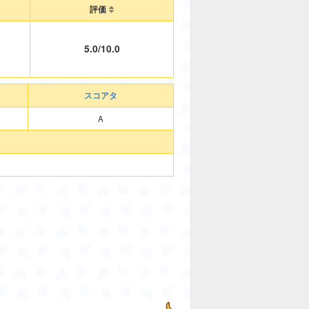
評価
5.0/10.0
スコアタ
A