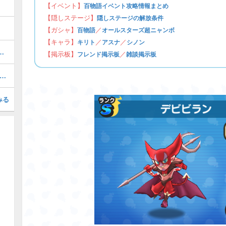
【イベント】
百物語イベント攻略情報まとめ
【隠しステージ】
隠しステージの解放条件
【ガシャ】
／
百物語
オールスターズ超ニャンボ
【キャラ】
／
／
キリト
アスナ
シノン
ぷにの最強ぷにランキング！
【掲示板】
／
フレンド掲示板
雑談掲示板
Zエラベールコインの中身とおすすめキャラ
みる