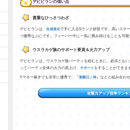
デビビランの強い点
貴重なひっさつわざ
デビビランは、
で手に入るSランク妖怪です。高いステ
合成進化
つ優秀なぷにです。フィーバー中に一気に畳み掛けることも可能
ウスラカゲ族のサポート要員＆火力アップ
デビビランは、ウスラカゲ族パーティを組むときに、必須ともい
ってパーティ全体の火力の底上げ、
をすることができま
サポート
Yマネー稼ぎでも非常に優秀で、『
』などと組み合わせ
覚醒日ノ神
攻撃力アップ倍率ランキ