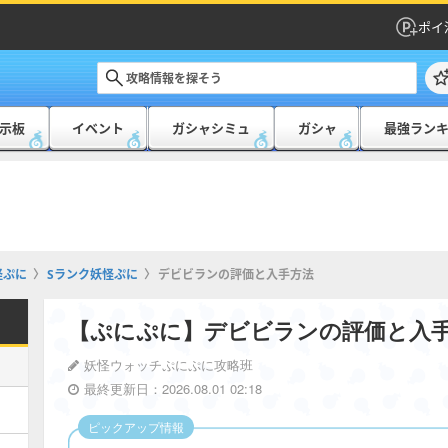
ポイ
示板
イベント
ガシャシミュ
ガシャ
最強ラン
怪ぷに
Sランク妖怪ぷに
デビビランの評価と入手方法
【ぷにぷに】デビビランの評価と入
妖怪ウォッチぷにぷに攻略班
最終更新日：2026.08.01 02:18
ピックアップ情報