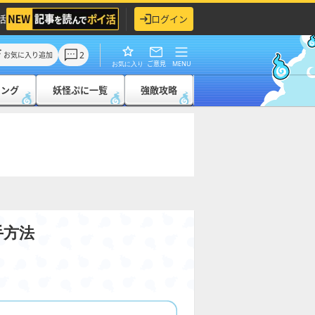
活
ログイン
2
お気に入り追加
ご意見
MENU
お気に入り
キング
妖怪ぷに一覧
強敵攻略
手方法