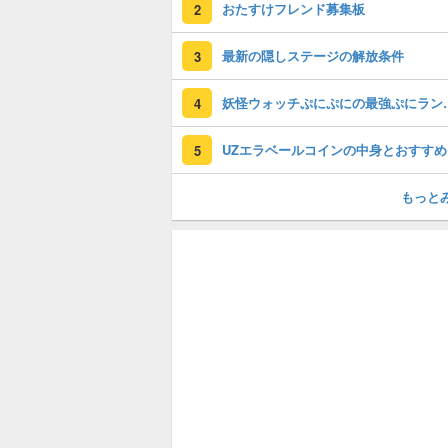
おたすけフレンド募集板
2
最新の隠しステージの解放条件
3
妖怪ウォッチぷに
4
U
5
もっと