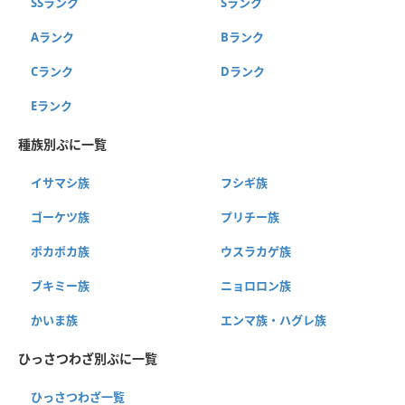
SSランク
Sランク
Aランク
Bランク
Cランク
Dランク
Eランク
種族別ぷに一覧
イサマシ族
フシギ族
ゴーケツ族
プリチー族
ポカポカ族
ウスラカゲ族
ブキミー族
ニョロロン族
かいま族
エンマ族・ハグレ族
ひっさつわざ別ぷに一覧
ひっさつわざ一覧