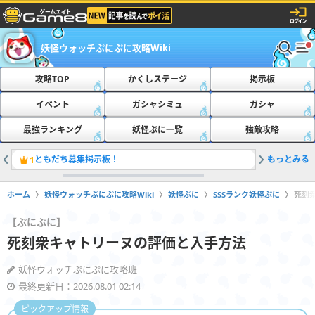
妖怪ウォッチぷにぷに攻略Wiki
攻略TOP
かくしステージ
掲示板
イベント
ガシャシミュ
ガシャ
最強ランキング
妖怪ぷに一覧
強敵攻略
ともだち募集掲示板！
もっとみる
最新の隠
1
2
ホーム
妖怪ウォッチぷにぷに攻略Wiki
妖怪ぷに
SSSランク妖怪ぷに
死刻
【ぷにぷに】
死刻衆キャトリーヌの評価と入手方法
妖怪ウォッチぷにぷに攻略班
最終更新日：2026.08.01 02:14
ピックアップ情報