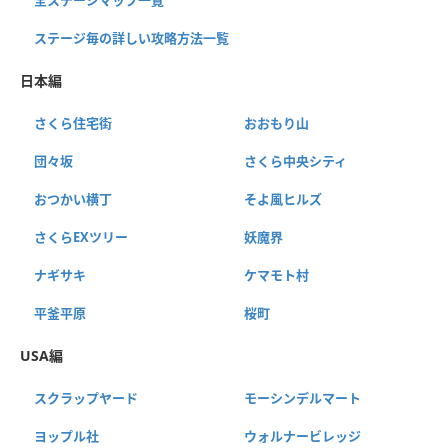
ステージ毎の詳しい攻略方法一覧
日本編
さくら住宅街
おおもり山
団々坂
さくら中央シティ
おつかい横丁
そよ風ヒルズ
さくらEXツリー
妖魔界
ナギサキ
ケマモト村
平釜平原
桜町
USA編
スクラップヤード
モーシンデルマート
ヨップル社
ウォルナービレッジ