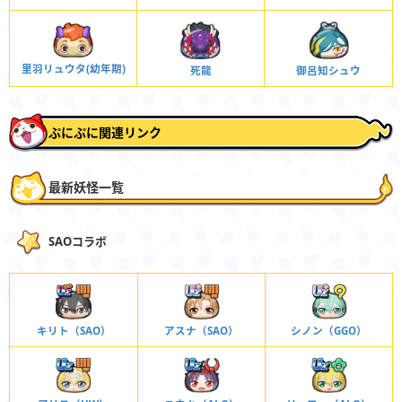
里羽リュウタ(幼年期)
御呂知シュウ
死龍
ぷにぷに関連リンク
最新妖怪一覧
SAOコラボ
キリト（SAO）
アスナ（SAO）
シノン（GGO）