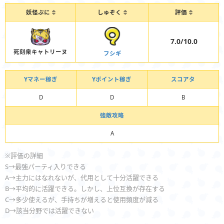
妖怪ぷに
しゅぞく
評価
7.0/10.0
死刻衆キャトリーヌ
フシギ
Yマネー稼ぎ
Yポイント稼ぎ
スコアタ
D
D
B
強敵攻略
A
※評価の詳細
S→最強パーティ入りできる
A→主力にはなれないが、代用として十分活躍できる
B→平均的に活躍できる。しかし、上位互換が存在する
C→多少使えるが、手持ちが増えると使用頻度が減る
D→該当分野では活躍できない