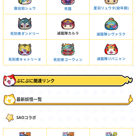
里羽リュウタ(幼年期)
御呂知シュウ
死龍
滅龍隊カルラ
死刻衆ダンドリー
滅龍隊シヴァラク
滅龍隊ジバニャン
死刻衆キャトリーヌ
死刻衆ゴーウィン
ぷにぷに関連リンク
最新妖怪一覧
SAOコラボ