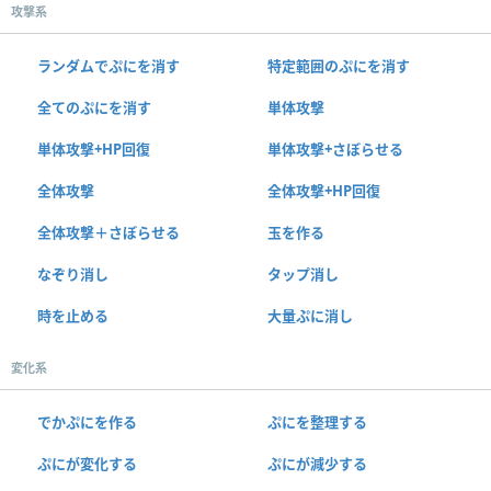
攻撃系
ランダムでぷにを消す
特定範囲のぷにを消す
全てのぷにを消す
単体攻撃
単体攻撃+HP回復
単体攻撃+さぼらせる
全体攻撃
全体攻撃+HP回復
全体攻撃＋さぼらせる
玉を作る
なぞり消し
タップ消し
時を止める
大量ぷに消し
変化系
でかぷにを作る
ぷにを整理する
ぷにが変化する
ぷにが減少する