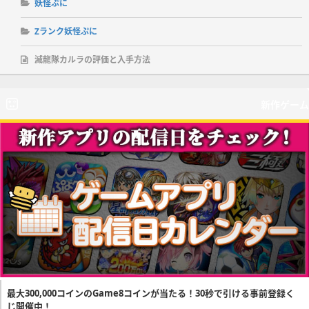
妖怪ぷに
Zランク妖怪ぷに
滅龍隊カルラの評価と入手方法
新作ゲーム
最大300,000コインのGame8コインが当たる！30秒で引ける事前登録く
じ開催中！