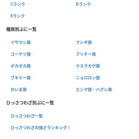
Cランク
Dランク
Eランク
種族別ぷに一覧
イサマシ族
フシギ族
ゴーケツ族
プリチー族
ポカポカ族
ウスラカゲ族
ブキミー族
ニョロロン族
かいま族
エンマ族・ハグレ族
ひっさつわざ別ぷに一覧
ひっさつわざ一覧
ひっさつわざの強さランキング！