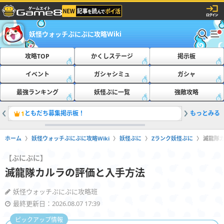
妖怪ウォッチぷにぷに攻略Wiki
攻略TOP
かくしステージ
掲示板
イベント
ガシャシミュ
ガシャ
最強ランキング
妖怪ぷに一覧
強敵攻略
ともだち募集掲示板！
もっとみる
おたすけ
1
2
ホーム
妖怪ウォッチぷにぷに攻略Wiki
妖怪ぷに
Zランク妖怪ぷに
滅龍隊
【ぷにぷに】
滅龍隊カルラの評価と入手方法
妖怪ウォッチぷにぷに攻略班
最終更新日：2026.08.07 17:39
ピックアップ情報