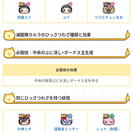
覚醒ユイ
ユイ
つづらチュン太夫
滅龍隊カルラのひっさつわざ種類と効果
必殺技：中央のぷに消し+ボーナス玉生成
必殺技の効果
中央の妖怪ぷにを消しボーナス玉を作る
同じひっさつわざを持つ妖怪
大神ミオ
運動会ミッチー
シュナ（制服）