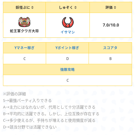
妖怪ぷに
しゅぞく
評価
7.0/10.0
蛇王軍クワガ大将
イサマシ
Yマネー稼ぎ
Yポイント稼ぎ
スコアタ
C
D
B
強敵攻略
C
※評価の詳細
S→最強パーティ入りできる
A→主力にはなれないが、代用として十分活躍できる
B→平均的に活躍できる。しかし、上位互換が存在する
C→多少使えるが、手持ちが増えると使用頻度が減る
D→該当分野では活躍できない