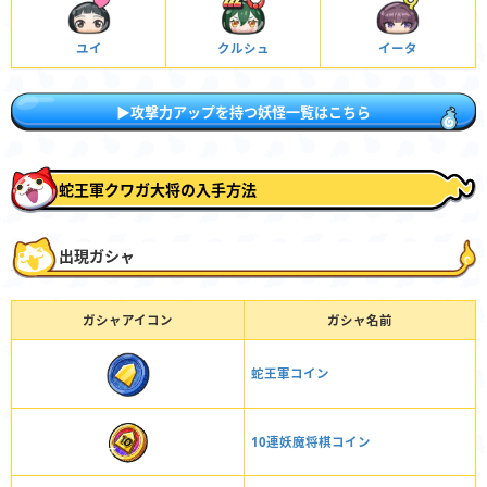
ユイ
クルシュ
イータ
▶攻撃力アップを持つ妖怪一覧はこちら
蛇王軍クワガ大将の入手方法
出現ガシャ
ガシャアイコン
ガシャ名前
蛇王軍コイン
10連妖魔将棋コイン