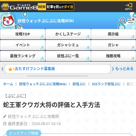
妖怪ウォッチぷにぷに攻略Wiki
攻略TOP
かくしステージ
掲示板
イベント
ガシャシミュ
ガシャ
最強ランキング
妖怪ぷに一覧
強敵攻略
おたすけフレンド募集板
もっとみる
ともだち
1
2
ホーム
妖怪ウォッチぷにぷに攻略Wiki
妖怪ぷに
SSSランク妖怪ぷに
蛇王
【ぷにぷに】
蛇王軍クワガ大将の評価と入手方法
妖怪ウォッチぷにぷに攻略班
最終更新日：2026.08.01 02:16
ピックアップ情報