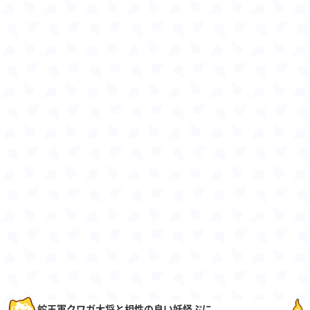
蛇王軍クワガ大将と相性の良い妖怪ぷに