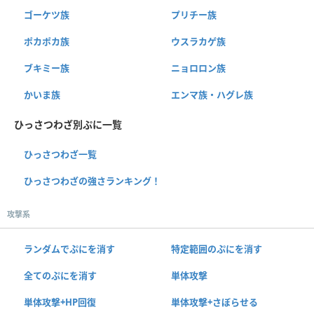
ゴーケツ族
プリチー族
ポカポカ族
ウスラカゲ族
ブキミー族
ニョロロン族
かいま族
エンマ族・ハグレ族
ひっさつわざ別ぷに一覧
ひっさつわざ一覧
ひっさつわざの強さランキング！
攻撃系
ランダムでぷにを消す
特定範囲のぷにを消す
全てのぷにを消す
単体攻撃
単体攻撃+HP回復
単体攻撃+さぼらせる