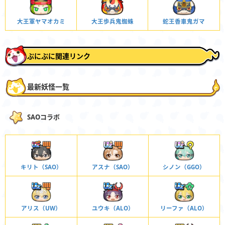
大王軍ヤマオカミ
蛇王香車鬼ガマ
大王歩兵鬼蜘蛛
ぷにぷに関連リンク
最新妖怪一覧
SAOコラボ
キリト（SAO）
アスナ（SAO）
シノン（GGO）
アリス（UW）
ユウキ（ALO）
リーファ（ALO）