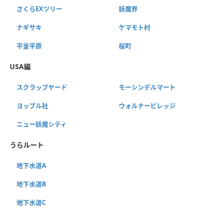
さくらEXツリー
妖魔界
ナギサキ
ケマモト村
平釜平原
桜町
USA編
スクラップヤード
モーシンデルマート
ヨップル社
ウォルナービレッジ
ニュー妖魔シティ
うらルート
地下水道A
地下水道B
地下水道C