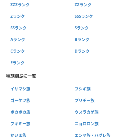
ZZZランク
ZZランク
Zランク
SSSランク
SSランク
Sランク
Aランク
Bランク
Cランク
Dランク
Eランク
種族別ぷに一覧
イサマシ族
フシギ族
ゴーケツ族
プリチー族
ポカポカ族
ウスラカゲ族
ブキミー族
ニョロロン族
かいま族
エンマ族・ハグレ族