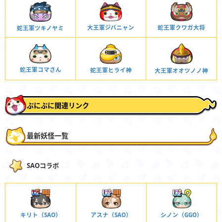
蛇王軍クワガ大将
大王軍ジバニャン
蛇王軍ツキノヤミ
蛇王軍コマさん
蛇王軍ヒライ神
大王軍オオツノノ神
ぷにぷに関連リンク
最新妖怪一覧
SAOコラボ
キリト（SAO）
アスナ（SAO）
シノン（GGO）