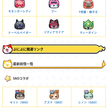
モモンガーレディ
プー
Y覚醒・獅子王
ゾディアライア
ドーベルベイダー
ティーダイン
ぷにぷに関連リンク
最新妖怪一覧
SAOコラボ
キリト（SAO）
アスナ（SAO）
シノン（GGO）