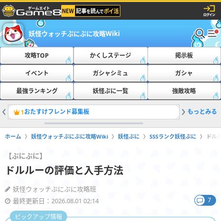
妖怪ウォッチぷにぷに攻略Wiki
攻略TOP
かくしステージ
掲示板
イベント
ガシャシミュ
ガシャ
最強ランキング
妖怪ぷに一覧
強敵攻略
おたすけフレンド募集板
もっとみる
最新の隠
1
2
ホーム
妖怪ウォッチぷにぷに攻略Wiki
妖怪ぷに
SSSランク妖怪ぷに
ドル
【ぷにぷに】
ドルルーの評価と入手方法
妖怪ウォッチぷにぷに攻略班
7
最終更新日：2026.08.01 02:14
ピックアップ情報