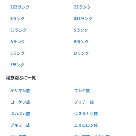
ZZZランク
ZZランク
Zランク
SSSランク
SSランク
Sランク
Aランク
Bランク
Cランク
Dランク
Eランク
種族別ぷに一覧
イサマシ族
フシギ族
ゴーケツ族
プリチー族
ポカポカ族
ウスラカゲ族
ブキミー族
ニョロロン族