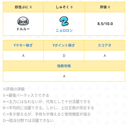
妖怪ぷに
しゅぞく
評価
8.5/10.0
ドルルー
ニョロロン
Yマネー稼ぎ
Yポイント稼ぎ
スコアタ
A
D
A
強敵攻略
A
※評価の詳細
S→最強パーティ入りできる
A→主力にはなれないが、代用として十分活躍できる
B→平均的に活躍できる。しかし、上位互換が存在する
C→多少使えるが、手持ちが増えると使用頻度が減る
D→該当分野では活躍できない