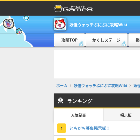
妖怪ウォッチぷにぷに攻略Wiki
攻略TOP
かくしステージ
掲
ホーム
妖怪ウォッチぷにぷに攻略Wiki
妖
ランキング
人気記事
掲示板
ともだち募集掲示板！
1