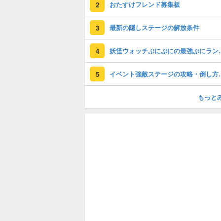
おたすけフレンド募集板
2
最新の隠しステージの解放条件
3
妖怪ウォッチぷに
4
イベント強敵ス
5
もっと