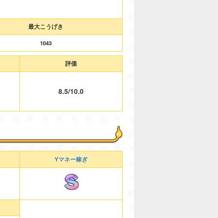
最大こうげき
1043
評価
8.5/10.0
Yマネー稼ぎ