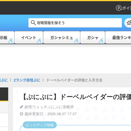
ポイ
示板
イベント
ガシャシミュ
ガシャ
最強ラン
怪ぷに
Zランク妖怪ぷに
ドーベルベイダーの評価と入手方法
【ぷにぷに】ドーベルベイダーの評
妖怪ウォッチぷにぷに攻略班
最終更新日：2026.08.07 17:37
ピックアップ情報