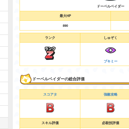
ドーベルベイダー
最大HP
890
ランク
しゅぞく
ブキミー
ドーベルベイダーの総合評価
スコアタ
強敵攻略
スキル評価
必殺技評価