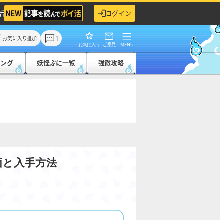
活
ログイン
1
お気に入り追加
ご意見
MENU
お気に入り
キング
妖怪ぷに一覧
強敵攻略
価と入手方法