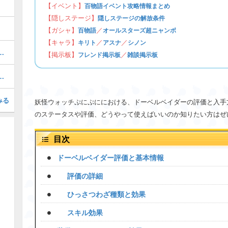
【イベント】
百物語イベント攻略情報まとめ
【隠しステージ】
隠しステージの解放条件
【ガシャ】
／
百物語
オールスターズ超ニャンボ
【キャラ】
／
／
キリト
アスナ
シノン
ぷにの最強ぷにランキング！
【掲示板】
／
フレンド掲示板
雑談掲示板
テージの攻略・倒し方まとめ
みる
妖怪ウォッチぷにぷににおける、ドーベルベイダーの評価と入手
のステータスや評価、どうやって使えばいいのか知りたい方はぜ
目次
ドーベルベイダー評価と基本情報
評価の詳細
ひっさつわざ種類と効果
スキル効果