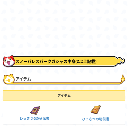
スノーパレスパークガシャの中身(Z以上記載)
アイテム
アイテム
ひっさつGの秘伝書
ひっさつの秘伝書