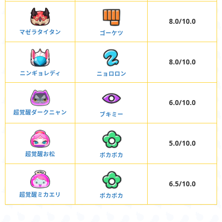
8.0/10.0
マゼラタイタン
ゴーケツ
8.0/10.0
ニンギョレディ
ニョロロン
6.0/10.0
超覚醒ダークニャン
ブキミー
5.0/10.0
超覚醒お松
ポカポカ
6.5/10.0
超覚醒ミカエリ
ポカポカ