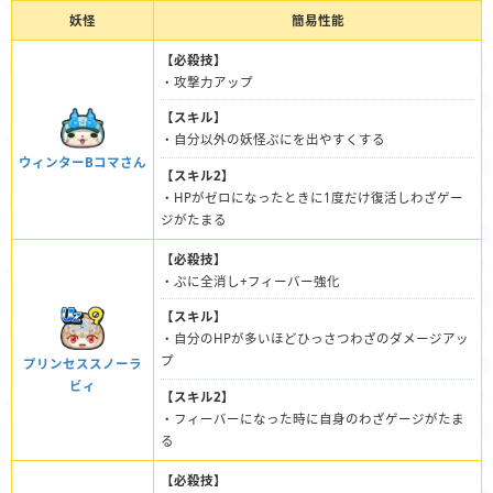
妖怪
簡易性能
【必殺技】
・攻撃力アップ
【スキル】
・自分以外の妖怪ぷにを出やすくする
ウィンターBコマさん
【スキル2】
・HPがゼロになったときに1度だけ復活しわざゲー
ジがたまる
【必殺技】
・ぷに全消し+フィーバー強化
【スキル】
・自分のHPが多いほどひっさつわざのダメージアッ
プ
プリンセススノーラ
ビィ
【スキル2】
・フィーバーになった時に自身のわざゲージがたま
る
【必殺技】