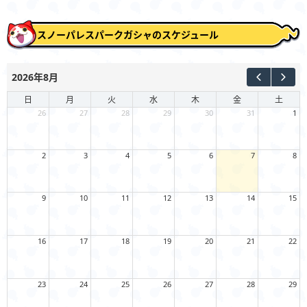
スノーパレスパークガシャのスケジュール
2026年8月
日
月
火
水
木
金
土
26
27
28
29
30
31
1
2
3
4
5
6
7
8
9
10
11
12
13
14
15
16
17
18
19
20
21
22
23
24
25
26
27
28
29