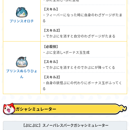
【スキル】
・フィーバーになった時に自身のわざゲージがたま
る
プリンスオロチ
【スキル2】
・でかぷにを消すと自分のわざゲージがたまる
【必殺技】
・ぷに全消し+ボーナス玉生成
【スキル】
・でかぷにを消すとそのでかぷにが降ってくる
プリンスぬらりひょ
ん
【スキル2】
・自身の妖怪ぷにの代わりにボーナス玉がふってく
る
ガシャシミュレーター
【ぷにぷに】スノーパレスパークガシャシミュレーター