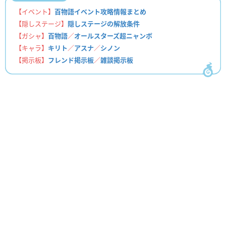
【イベント】
百物語イベント攻略情報まとめ
【隠しステージ】
隠しステージの解放条件
【ガシャ】
百物語
／
オールスターズ超ニャンボ
【キャラ】
キリト
／
アスナ
／
シノン
【掲示板】
フレンド掲示板
／
雑談掲示板