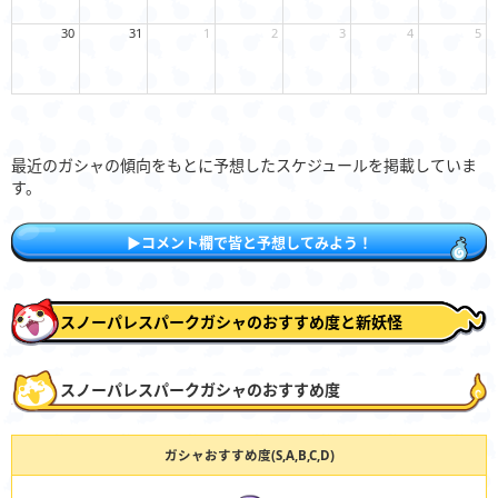
30
31
1
2
3
4
5
最近のガシャの傾向をもとに予想したスケジュールを掲載していま
す。
▶︎︎コメント欄で皆と予想してみよう！
スノーパレスパークガシャのおすすめ度と新妖怪
スノーパレスパークガシャのおすすめ度
ガシャおすすめ度(S,A,B,C,D)