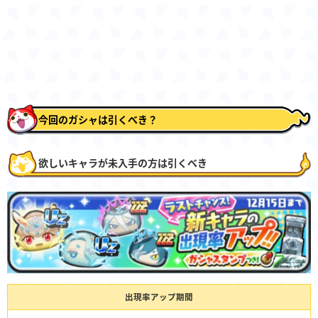
今回のガシャは引くべき？
欲しいキャラが未入手の方は引くべき
出現率アップ期間