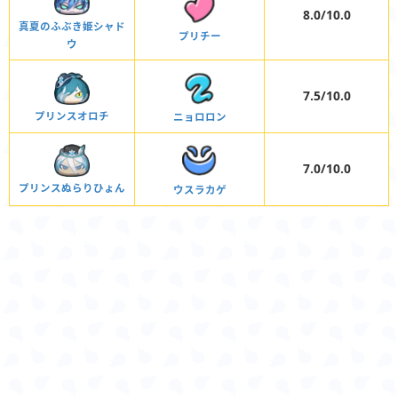
8.0/10.0
真夏のふぶき姫シャド
プリチー
ウ
7.5/10.0
プリンスオロチ
ニョロロン
7.0/10.0
プリンスぬらりひょん
ウスラカゲ